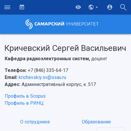
Кричевский Сергей Васильевич
Кафедра радиоэлектронных систем,
доцент
Телефон:
+7 (846) 335-64-17
Email:
krichevskiy.sv@ssau.ru
Адрес:
Административный корпус, к. 517
Профиль в Scopus
Профиль в РИНЦ
О сотруднике
Образование
НАЗАД