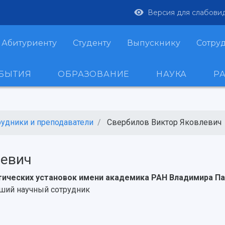
Версия для слабови
Абитуриенту
Студенту
Выпускнику
Сотру
ОБЫТИЯ
ОБРАЗОВАНИЕ
НАУКА
Р
рудники и преподаватели
Свербилов Виктор Яковлевич
левич
тических установок имени академика РАН Владимира П
ший научный сотрудник