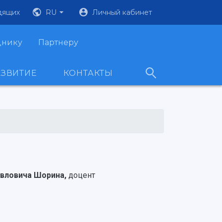
дящих
RU
Личный кабинет
днику
Партнеру
АЗВИТИЕ
КОНТАКТЫ
авловича Шорина,
доцент