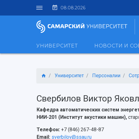
08.08.2026
УНИВЕРСИТЕТ
НОВОСТИ И С
Университет
Персоналии
Сот
Свербилов Виктор Яков
Кафедра автоматических систем энерге
НИИ-201 (Институт акустики машин),
стар
Телефон:
+7 (846) 267-48-87
Email:
sverbilov@ssau.ru