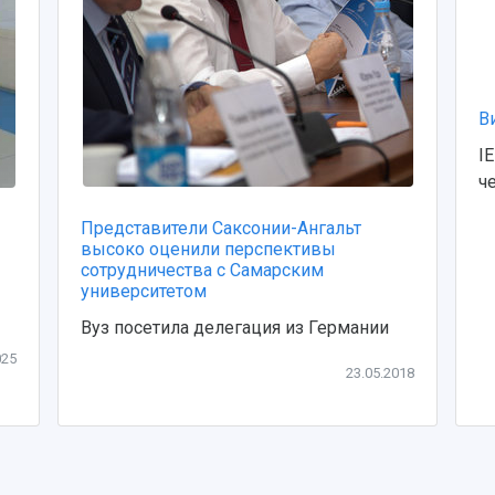
В
I
ч
Представители Саксонии-Ангальт
высоко оценили перспективы
сотрудничества с Самарским
университетом
Вуз посетила делегация из Германии
025
23.05.2018