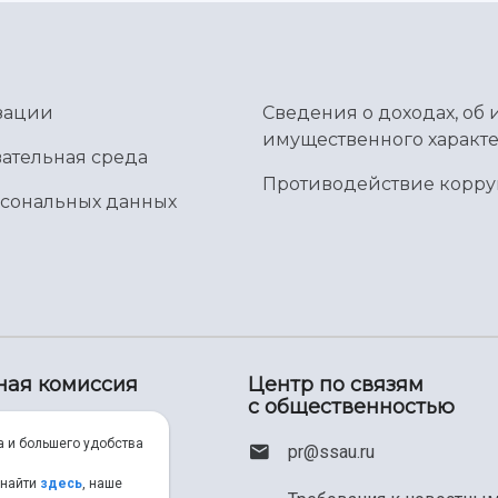
зации
Сведения о доходах, об 
имущественного характе
ательная среда
Противодействие корр
рсональных данных
ная комиссия
Центр по связям
с общественностью
00) 550-34-35
а и большего удобства
pr@ssau.ru
46) 267-48-67
 найти
здесь
, наше