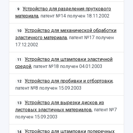
Противодействие COVID-19
Научные конференции
Устройство для разделения пруткового
Кампус
9
Патенты
материала
, патент №14 получен
18.11.2002
3D-тур по университету
Публикации и издания
Музеи
Отчеты о проведенных конференциях
Устройство для механической обработки
10
Учебный аэродром
эластичного материала
, патент №17 получен
Центр истории авиационных двигателей
17.12.2002
Ботанический сад
Умный дом бабочек
Устройство для штамповки эластичной
11
Международный межвузовский кампус
средой
, патент №18 получен
04.01.2003
Сведения об образовательной организации
Устройство для пробивки и отбортовки
,
12
Официальные документы
патент №8 получен
15.09.2003
Устройство для вырезки дисков из
13
листовых эластичных материалов
, патент №7
получен
15.09.2003
Устройство для штамповки поперечных
14