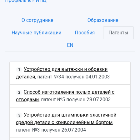
Профиль в РИНЦ
О сотруднике
Образование
Научные публикации
Пособия
Патенты
EN
НАЗАД
Об университете
Новости
Образование
Научно-исследовательская деятельность
История
Главные новости
Почему я выбираю Самарский университет?
Основные научные направления
Устройство для вытяжки и обрезки
1
Ключевые факты
Бортжурнал
Абитуриенту
Научные школы и ведущие научные коллектив
деталей
, патент №34 получен
04.01.2003
Рейтинги
Объявления
Бакалавриат и специалитет
Диссертационные советы
События
Магистратура
Подготовка научных кадров
Способ изготовления полых деталей с
2
Руководство
Аспирантура
Конкурс на замещение должностей научных
отводами
, патент №5 получен
28.07.2003
СМИ об университете
Наблюдательный совет
Формы обучения
работников
Попечительский совет
Учебные планы
Научно-технический совет
Устройство для штамповки эластичной
Пресс-центр
3
Ученый совет
Дополнительное образование
средой детали с криволинейным бортом
,
Научные проекты и темы
Газета "Полет"
Ректорат
патент №3 получен
26.07.2004
Институты и факультеты
Газета "Самарский университет"
Кадровый резерв
Аспирантура и докторантура