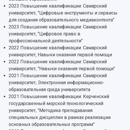
3D-тур по университету
Публикации и издания
2023 Повышение квалификации: Самарский
Музеи
Отчеты о проведенных конференциях
университет, "Цифровые инструменты и сервисы
Учебный аэродром
для создания образовательного медиаконтента"
Центр истории авиационных двигателей
2023 Повышение квалификации: Самарский
Ботанический сад
университет, "Цифровое право в
Умный дом бабочек
профессиональной деятельности"
Международный межвузовский кампус
2022 Повышение квалификации: Самарский
Сведения об образовательной организации
университет, Навыки оказания первой помощи
2022 Повышение квалификации: Самарский
Официальные документы
университет, "Навыки оказания первой помощи"
2021 Повышение квалификации: Самарский
университет, Электронная информационно-
образовательная среда университета
2021 Повышение квалификации: Керченский
государсвенный морской технологический
университет, "Методика преподавания
специальных дисциплин в рамках реализации
основных образовательных программ"