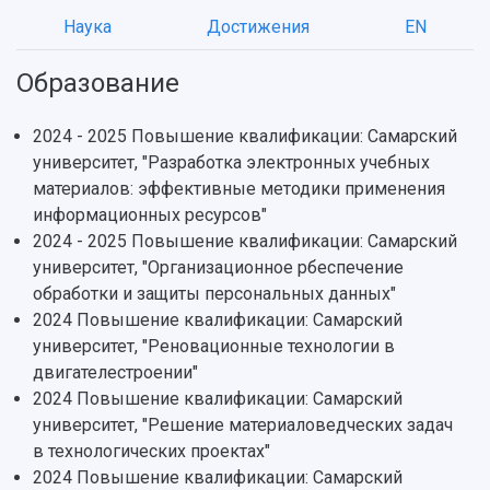
Наука
Достижения
EN
Образование
НАЗАД
2024 - 2025 Повышение квалификации: Самарский
Об университете
Новости
Образование
Научно-исследовательская деятельность
университет, "Разработка электронных учебных
История
Главные новости
Почему я выбираю Самарский университет?
Основные научные направления
материалов: эффективные методики применения
Ключевые факты
Бортжурнал
Абитуриенту
Научные школы и ведущие научные коллектив
информационных ресурсов"
Рейтинги
Объявления
Бакалавриат и специалитет
Диссертационные советы
2024 - 2025 Повышение квалификации: Самарский
События
Магистратура
Подготовка научных кадров
Руководство
университет, "Организационное рбеспечение
Аспирантура
Конкурс на замещение должностей научных
СМИ об университете
обработки и защиты персональных данных"
Наблюдательный совет
Формы обучения
работников
2024 Повышение квалификации: Самарский
Попечительский совет
Учебные планы
Научно-технический совет
Пресс-центр
университет, "Реновационные технологии в
Ученый совет
Дополнительное образование
Научные проекты и темы
двигателестроении"
Газета "Полет"
Ректорат
Институты и факультеты
2024 Повышение квалификации: Самарский
Газета "Самарский университет"
Кадровый резерв
Аспирантура и докторантура
университет, "Решение материаловедческих задач
Мы в соцсетях
Образовательные программы
в технологических проектах"
Персоналии
Справочные материалы
2024 Повышение квалификации: Самарский