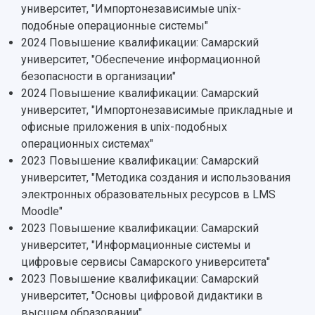
Мультимедиа
Профессорско-преподавательский состав
Сотрудники и преподаватели
университет, "Импортонезависимые unix-
Научная инфраструктура
Расписание занятий
Заслуженные деятели
подобные операционные системы"
Подкасты
Научно-исследовательские подразделения
2024 Повышение квалификации: Самарский
Структура университета
Стипендии
Структурная схема управления научно-
университет, "Обеспечение информационной
Просветительский проект "Одержимы наукой
Институты и факультеты
исследовательской деятельностью
безопасности в организации"
Тестирование иностранных граждан на
Кафедры
Материальная база
2024 Повышение квалификации: Самарский
знание русского языка, истории России и
Научные подразделения
Подразделения научного обслуживания
основ законодательства РФ
университет, "Импортонезависимые прикладные и
Отделы и службы
Организационные документы
офисные приложения в unix-подобных
Общественные организации
Платные образовательные услуги
операционных системах"
Результаты научно-исследовательской
Институт искусственного интеллекта
2023 Повышение квалификации: Самарский
Скидки на обучение
деятельности
Инжиниринговый центр
университет, "Методика создания и использования
Научно-технические разработки
Подготовительные курсы
Аграрный карбоновый полигон
электронных образовательных ресурсов в LMS
Конкурсы научных проектов и грантов
Архив
Moodle"
Областной конкурс "Молодой учёный"
Библиотека
2023 Повышение квалификации: Самарский
Фирменный стиль
Отчеты о научно-исследовательской
университет, "Информационные системы и
Видеолекции
деятельности
цифровые сервисы Самарского университета"
Устойчивое развитие
Журналы Самарского университета
2023 Повышение квалификации: Самарский
Противодействие COVID-19
Научные конференции
Кампус
университет, "Основы цифровой дидактики в
Патенты
высшем образовании"