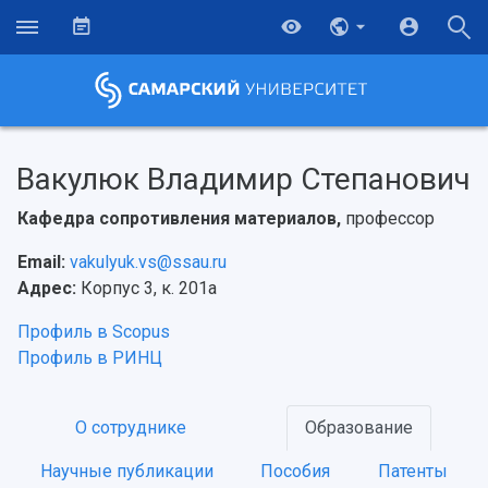
Вакулюк Владимир Степанович
Кафедра сопротивления материалов,
профессор
Email:
vakulyuk.vs@ssau.ru
Адрес:
Корпус 3, к. 201а
Профиль в Scopus
Профиль в РИНЦ
О сотруднике
Образование
Научные публикации
Пособия
Патенты