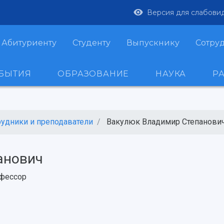
Версия для слабови
Абитуриенту
Студенту
Выпускнику
Сотру
ОБЫТИЯ
ОБРАЗОВАНИЕ
НАУКА
Р
рудники и преподаватели
Вакулюк Владимир Степанови
анович
фессор