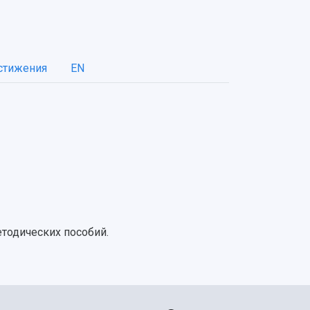
стижения
EN
тодических пособий.