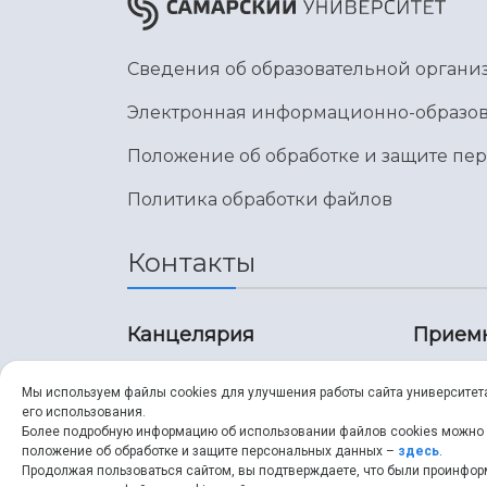
Сведения об образовательной органи
Электронная информационно-образов
Положение об обработке и защите пе
Политика обработки файлов
Контакты
Канцелярия
Прием
8 (846) 267-43-70
8 (8
Мы используем файлы cookies для улучшения работы сайта университет
его использования.
8 (846) 267-43-70
8 (8
Более подробную информацию об использовании файлов cookies можно
положение об обработке и защите персональных данных –
здесь
.
Продолжая пользоваться сайтом, вы подтверждаете, что были проинфо
ssau@ssau.ru
pri