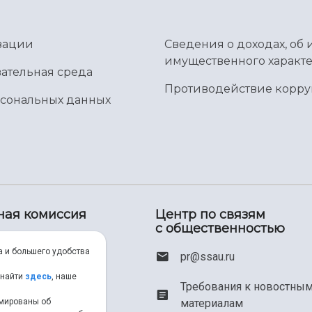
зации
Сведения о доходах, об 
имущественного характе
ательная среда
Противодействие корр
рсональных данных
ная комиссия
Центр по связям
с общественностью
00) 550-34-35
а и большего удобства
pr@ssau.ru
46) 267-48-67
 найти
здесь
, наше
Требования к новостны
рмированы об
материалам
em@ssau.ru