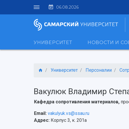
06.08.2026
УНИВЕРСИТЕТ
НОВОСТИ И С
Университет
Персоналии
Сот
Вакулюк Владимир Степ
Кафедра сопротивления материалов,
про
Email:
vakulyuk.vs@ssau.ru
Адрес:
Корпус 3, к. 201а