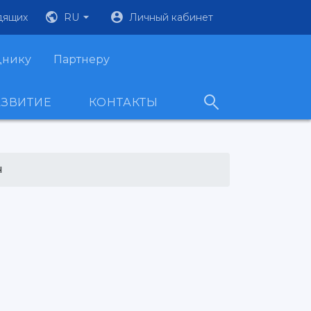
дящих
RU
Личный кабинет
днику
Партнеру
АЗВИТИЕ
КОНТАКТЫ
ч