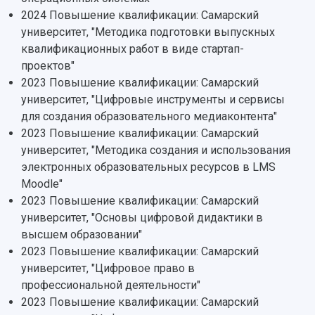
Персоналии
Справочные материалы
2024 Повышение квалификации: Самарский
Мультимедиа
Профессорско-преподавательский состав
Сотрудники и преподаватели
университет, "Методика подготовки выпускных
Научная инфраструктура
Расписание занятий
Заслуженные деятели
квалификационных работ в виде стартап-
Подкасты
Научно-исследовательские подразделения
проектов"
Структура университета
Стипендии
Структурная схема управления научно-
2023 Повышение квалификации: Самарский
Просветительский проект "Одержимы наукой
Институты и факультеты
исследовательской деятельностью
университет, "Цифровые инструменты и сервисы
Тестирование иностранных граждан на
Кафедры
Материальная база
для создания образовательного медиаконтента"
знание русского языка, истории России и
Научные подразделения
Подразделения научного обслуживания
основ законодательства РФ
2023 Повышение квалификации: Самарский
Отделы и службы
Организационные документы
университет, "Методика создания и использования
Общественные организации
Платные образовательные услуги
электронных образовательных ресурсов в LMS
Результаты научно-исследовательской
Институт искусственного интеллекта
Moodle"
Скидки на обучение
деятельности
Инжиниринговый центр
2023 Повышение квалификации: Самарский
Научно-технические разработки
Подготовительные курсы
Аграрный карбоновый полигон
университет, "Основы цифровой дидактики в
Конкурсы научных проектов и грантов
Архив
высшем образовании"
Областной конкурс "Молодой учёный"
Библиотека
2023 Повышение квалификации: Самарский
Фирменный стиль
Отчеты о научно-исследовательской
университет, "Цифровое право в
Видеолекции
деятельности
профессиональной деятельности"
Устойчивое развитие
Журналы Самарского университета
2023 Повышение квалификации: Самарский
Противодействие COVID-19
Научные конференции