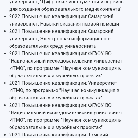
Кампус
университет, "Цифровые инструменты и сервисы
Патенты
для создания образовательного медиаконтента"
3D-тур по университету
Публикации и издания
2022 Повышение квалификации: Самарский
Музеи
Отчеты о проведенных конференциях
университет, Навыки оказания первой помощи
Учебный аэродром
2021 Повышение квалификации: Самарский
Центр истории авиационных двигателей
университет, Электронная информационно-
Ботанический сад
образовательная среда университета
Умный дом бабочек
2021 Повышение квалификации: ФГАОУ ВО
Международный межвузовский кампус
"Национальный исследовательский университет
Сведения об образовательной организации
ИТМО", по программе "Научная коммуникация в
образовательных и музейных проектах"
Официальные документы
2021 Повышение квалификации: Университет
ИТМО, по программе "Научная коммуникация в
образовательных и музейных проектах"
2021 Повышение квалификации: ФГАОУ ВО
"Национальный исследовательский университет
ИТМО", по программе "Научная коммуникация в
образовательных и музейных проектах"
2021 Повышение квалификации: Томский