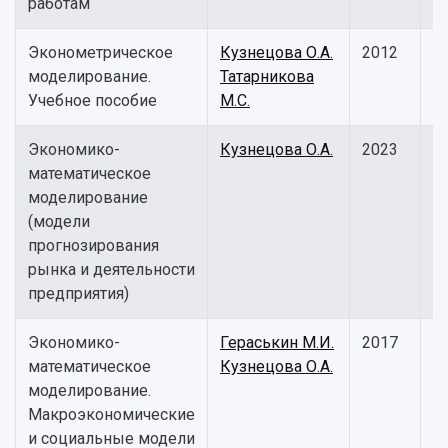
работам
Эконометрическое
Кузнецова О.А.
2012
У
моделирование.
Татарникова
п
Учебное пособие
М.С.
Экономико-
Кузнецова О.А.
2023
У
математическое
п
моделирование
(модели
прогнозирования
рынка и деятельности
предприятия)
Экономико-
Гераськин М.И.
2017
У
математическое
Кузнецова О.А.
п
моделирование.
Макроэкономические
и социальные модели