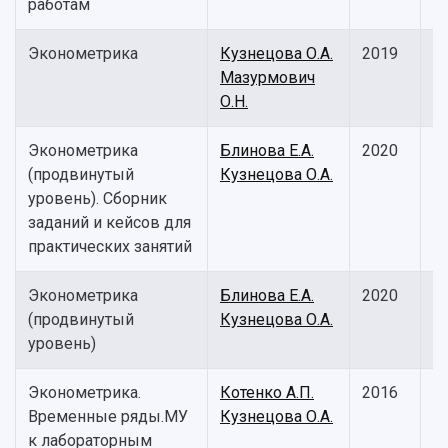
Устойчивое развитие
работам
Журналы Самарского университета
Противодействие COVID-19
Научные конференции
Кампус
Патенты
Эконометрика
Кузнецова О.А.
2019
У
3D-тур по университету
Публикации и издания
Мазурмович
п
Музеи
Отчеты о проведенных конференциях
О.Н.
Учебный аэродром
Центр истории авиационных двигателей
Эконометрика
Блинова Е.А.
2020
М
Ботанический сад
(продвинутый
Кузнецова О.А.
у
Умный дом бабочек
уровень). Сборник
Международный межвузовский кампус
заданий и кейсов для
практических занятий
Сведения об образовательной организации
Эконометрика
Блинова Е.А.
2020
М
Официальные документы
(продвинутый
Кузнецова О.А.
у
уровень)
Эконометрика.
Котенко А.П.
2016
М
Временные ряды.МУ
Кузнецова О.А.
у
к лабораторным