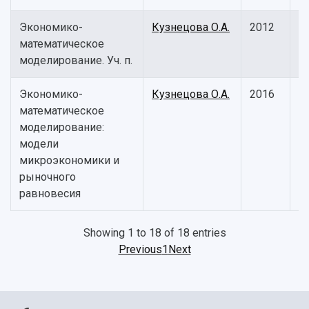
Экономико-
Кузнецова О.А.
2012
У
математическое
п
моделирование. Уч. п.
Экономико-
Кузнецова О.А.
2016
У
математическое
п
моделирование:
модели
микроэкономики и
рыночного
равновесия
Showing 1 to 18 of 18 entries
Previous
1
Next