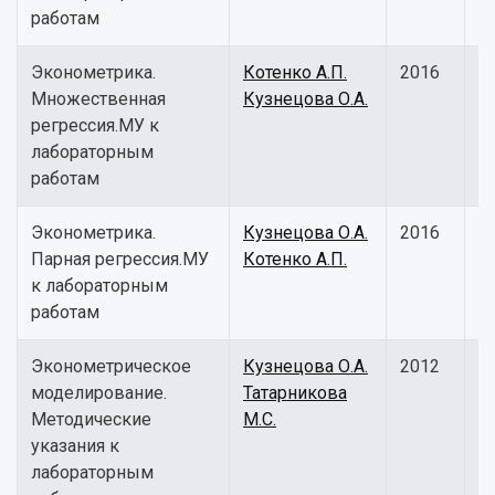
работам
Эконометрика.
Котенко А.П.
2016
М
Множественная
Кузнецова О.А.
у
регрессия.МУ к
лабораторным
работам
Эконометрика.
Кузнецова О.А.
2016
М
Парная регрессия.МУ
Котенко А.П.
у
к лабораторным
работам
Эконометрическое
Кузнецова О.А.
2012
М
моделирование.
Татарникова
у
Методические
М.С.
указания к
лабораторным