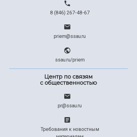
8 (846) 267-48-67
priem@ssau.ru
ssau.ru/priem
Центр по связям
с общественностью
pr@ssau.ru
Требования к новостным
материалам