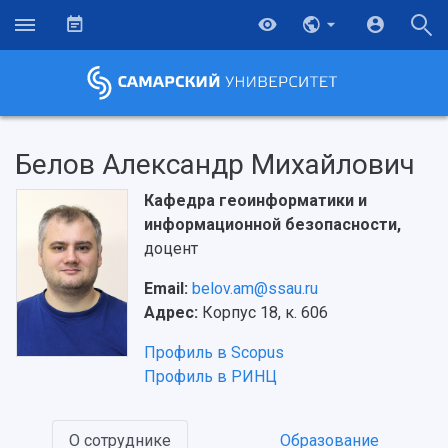
Белов Александр Михайлович
Кафедра геоинформатики и
информационной безопасности,
доцент
Email:
belov.am@ssau.ru
Адрес:
Корпус 18, к. 606
Профиль в Scopus
Профиль в РИНЦ
НАЗАД
Об университете
Новости
Образование
Научно-исследовательская деятельность
История
Главные новости
Почему я выбираю Самарский университет?
Основные научные направления
О сотруднике
Образование