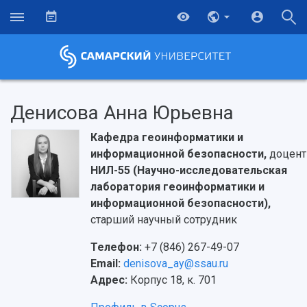
Денисова Анна Юрьевна
Кафедра геоинформатики и
информационной безопасности,
доцент
НИЛ-55 (Научно-исследовательская
лаборатория геоинформатики и
информационной безопасности),
старший научный сотрудник
Телефон:
+7 (846) 267-49-07
Email:
denisova_ay@ssau.ru
НАЗАД
Адрес:
Корпус 18, к. 701
Об университете
Новости
Образование
Научно-исследовательская деятельность