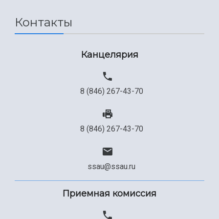
Сведения об образовательной организации
Контакты
Официальные документы
Канцелярия
8 (846) 267-43-70
8 (846) 267-43-70
ssau@ssau.ru
Приемная комиссия