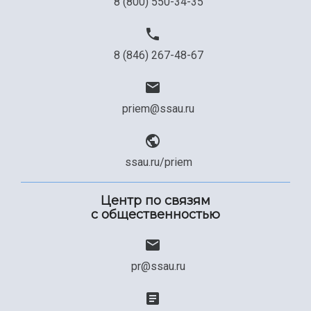
8 (800) 550-34-35
8 (846) 267-48-67
priem@ssau.ru
ssau.ru/priem
Центр по связям
с общественностью
pr@ssau.ru