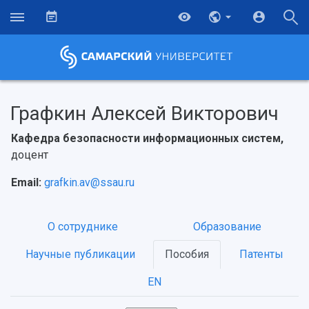
Графкин Алексей Викторович
Кафедра безопасности информационных систем,
доцент
Email:
grafkin.av@ssau.ru
О сотруднике
Образование
Научные публикации
Пособия
Патенты
НАЗАД
EN
Об университете
Новости
Образование
Научно-исследовательская деятельность