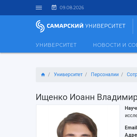
09.08.2026
УНИВЕРСИТЕТ
НОВОСТИ И С
Университет
Персоналии
Сот
Ищенко Иоанн Владими
Науч
иссл
Email
Адре