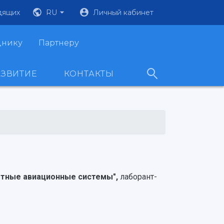
дящих
RU
Личный кабинет
днику
Партнеру
АЗВИТИЕ
КОНТАКТЫ
отные авиационные системы",
лаборант-