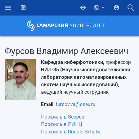
Фурсов Владимир Алексеевич
Кафедра киберфотоники,
профессор
НИЛ-35 (Научно-исследовательская
лаборатория автоматизированных
систем научных исследований),
ведущий научный сотрудник
Email:
fursov.va@ssau.ru
Профиль в Scopus
Профиль в РИНЦ
Профиль в Google Scholar