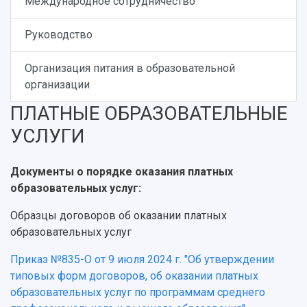
Международное сотрудничество
Руководство
Организация питания в образовательной
организации
ПЛАТНЫЕ ОБРАЗОВАТЕЛЬНЫЕ
УСЛУГИ
Документы о порядке оказания платных
образовательных услуг:
НАЗАД
Об университете
Новости
Образование
Научно-исследовательская деятельность
Образцы договоров об оказании платных
История
Главные новости
Почему я выбираю Самарский университет?
Основные научные направления
образовательных услуг
Ключевые факты
Бортжурнал
Абитуриенту
Научные школы и ведущие научные коллектив
Приказ №835-О от 9 июля 2024 г. "Об утверждении
Рейтинги
Объявления
Бакалавриат и специалитет
Диссертационные советы
типовых форм договоров, об оказании платных
События
Магистратура
Подготовка научных кадров
Руководство
образовательных услуг по программам среднего
Аспирантура
Конкурс на замещение должностей научных