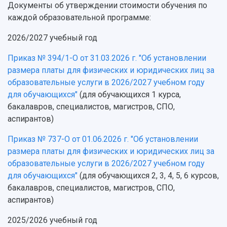
Подготовительные курсы
Аграрный карбоновый полигон
Документы об утверждении стоимости обучения по
Конкурсы научных проектов и грантов
Архив
каждой образовательной программе:
Областной конкурс "Молодой учёный"
Библиотека
Фирменный стиль
Отчеты о научно-исследовательской
2026/2027 учебный год
Видеолекции
деятельности
Устойчивое развитие
Журналы Самарского университета
Приказ № 394/1-О от 31.03.2026 г. "Об установлении
Противодействие COVID-19
Научные конференции
размера платы для физических и юридических лиц за
Кампус
Патенты
образовательные услуги в 2026/2027 учебном году
3D-тур по университету
Публикации и издания
для обучающихся"
(для обучающихся 1 курса,
Музеи
Отчеты о проведенных конференциях
бакалавров, специалистов, магистров, СПО,
Учебный аэродром
аспирантов)
Центр истории авиационных двигателей
Приказ № 737-О от 01.06.2026 г. "Об установлении
Ботанический сад
размера платы для физических и юридических лиц за
Умный дом бабочек
образовательные услуги в 2026/2027 учебном году
Международный межвузовский кампус
для обучающихся"
(для обучающихся 2, 3, 4, 5, 6 курсов,
Сведения об образовательной организации
бакалавров, специалистов, магистров, СПО,
аспирантов)
Официальные документы
2025/2026 учебный год