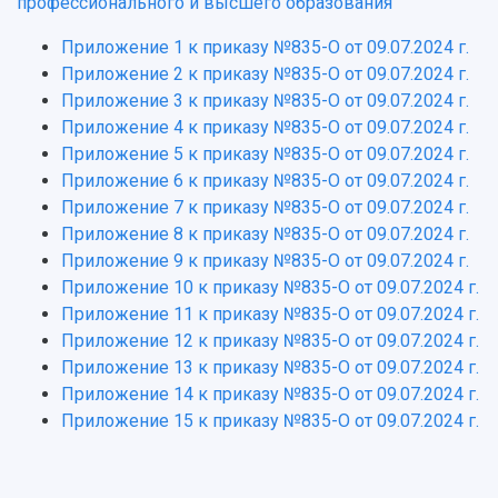
СМИ об университете
профессионального и высшего образования"
Наблюдательный совет
Формы обучения
работников
Попечительский совет
Учебные планы
Научно-технический совет
Приложение 1 к приказу №835-О от 09.07.2024 г.
Пресс-центр
Ученый совет
Дополнительное образование
Приложение 2 к приказу №835-О от 09.07.2024 г.
Научные проекты и темы
Газета "Полет"
Ректорат
Приложение 3 к приказу №835-О от 09.07.2024 г.
Институты и факультеты
Газета "Самарский университет"
Приложение 4 к приказу №835-О от 09.07.2024 г.
Кадровый резерв
Аспирантура и докторантура
Мы в соцсетях
Приложение 5 к приказу №835-О от 09.07.2024 г.
Образовательные программы
Персоналии
Справочные материалы
Приложение 6 к приказу №835-О от 09.07.2024 г.
Мультимедиа
Профессорско-преподавательский состав
Приложение 7 к приказу №835-О от 09.07.2024 г.
Сотрудники и преподаватели
Научная инфраструктура
Расписание занятий
Приложение 8 к приказу №835-О от 09.07.2024 г.
Заслуженные деятели
Подкасты
Научно-исследовательские подразделения
Приложение 9 к приказу №835-О от 09.07.2024 г.
Структура университета
Стипендии
Структурная схема управления научно-
Приложение 10 к приказу №835-О от 09.07.2024 г.
Просветительский проект "Одержимы наукой
Институты и факультеты
исследовательской деятельностью
Приложение 11 к приказу №835-О от 09.07.2024 г.
Тестирование иностранных граждан на
Кафедры
Материальная база
Приложение 12 к приказу №835-О от 09.07.2024 г.
знание русского языка, истории России и
Научные подразделения
Подразделения научного обслуживания
Приложение 13 к приказу №835-О от 09.07.2024 г.
основ законодательства РФ
Отделы и службы
Организационные документы
Приложение 14 к приказу №835-О от 09.07.2024 г.
Общественные организации
Приложение 15 к приказу №835-О от 09.07.2024 г.
Платные образовательные услуги
Результаты научно-исследовательской
Институт искусственного интеллекта
Скидки на обучение
деятельности
Инжиниринговый центр
Научно-технические разработки