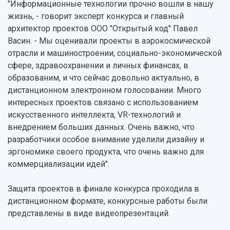
"Информационные технологии прочно вошли в нашу
Фирменный стиль
Отчеты о научно-исследовательской
жизнь, - говорит эксперт конкурса и главный
Видеолекции
деятельности
Устойчивое развитие
архитектор проектов ООО "Открытый код" Павел
Журналы Самарского университета
Противодействие COVID-19
Васин. - Мы оценивали проекты в аэрокосмической
Научные конференции
Кампус
отрасли и машиностроении, социально-экономической
Патенты
сфере, здравоохранении и личных финансах, в
3D-тур по университету
Публикации и издания
образованим, и что сейчас довольно актуально, в
Музеи
Отчеты о проведенных конференциях
дистанционном электронном голосовании. Много
Учебный аэродром
интересных проектов связано с использованием
Центр истории авиационных двигателей
искусственного интеллекта, VR-технологий и
Ботанический сад
внедрением больших данных. Очень важно, что
Умный дом бабочек
разработчики особое внимание уделили дизайну и
Международный межвузовский кампус
эргономике своего продукта, что очень важно для
Сведения об образовательной организации
коммерциализации идей".
Официальные документы
Защита проектов в финале конкурса проходила в
дистанционном формате, конкурсные работы были
представлены в виде видеопрезентаций.