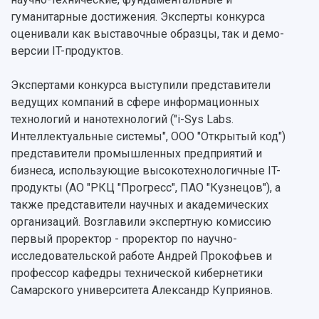
Ученый совет
Дополнительное образование
Научные проекты и темы
Газета "Полет"
гуманитарные достижения. Эксперты конкурса
Ректорат
Институты и факультеты
Газета "Самарский университет"
оценивали как выставочные образцы, так и демо-
Кадровый резерв
Аспирантура и докторантура
версии IT-продуктов.
Мы в соцсетях
Образовательные программы
Персоналии
Справочные материалы
Экспертами конкурса выступили представители
Мультимедиа
Профессорско-преподавательский состав
Сотрудники и преподаватели
ведущих компаний в сфере информационных
Научная инфраструктура
Расписание занятий
Заслуженные деятели
технологий и нанотехнологий ("i-Sys Labs.
Подкасты
Научно-исследовательские подразделения
Интеллектуальные системы", ООО "Открытый код")
Структура университета
Стипендии
Структурная схема управления научно-
Просветительский проект "Одержимы наукой
представители промышленных предприятий и
Институты и факультеты
исследовательской деятельностью
бизнеса, использующие высокотехнологичные IT-
Тестирование иностранных граждан на
Кафедры
Материальная база
знание русского языка, истории России и
продукты (АО "РКЦ "Прогресс", ПАО "Кузнецов"), а
Научные подразделения
Подразделения научного обслуживания
основ законодательства РФ
также представители научных и академических
Отделы и службы
Организационные документы
организаций. Возглавили экспертную комиссию
Общественные организации
Платные образовательные услуги
первый проректор - проректор по научно-
Результаты научно-исследовательской
Институт искусственного интеллекта
Скидки на обучение
деятельности
исследовательской работе Андрей Прокофьев и
Инжиниринговый центр
профессор кафедры технической кибернетики
Научно-технические разработки
Подготовительные курсы
Аграрный карбоновый полигон
Самарского университета Александр Куприянов.
Конкурсы научных проектов и грантов
Архив
Областной конкурс "Молодой учёный"
Библиотека