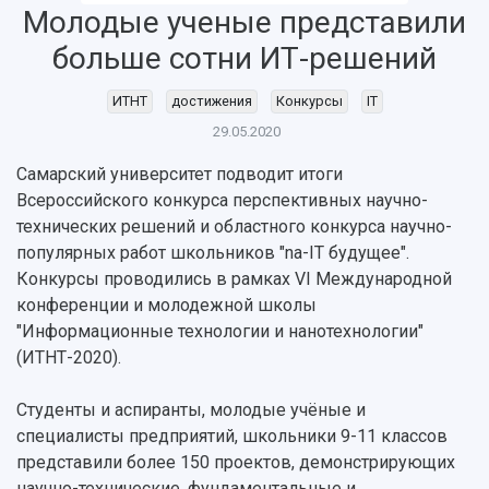
Молодые ученые представили
больше сотни ИТ-решений
ИТНТ
достижения
Конкурсы
IT
29.05.2020
Самарский университет подводит итоги
Всероссийского конкурса перспективных научно-
технических решений и областного конкурса научно-
НАЗАД
популярных работ школьников "na-IT будущее".
Об университете
Новости
Образование
Научно-исследовательская деятельность
Конкурсы проводились в рамках VI Международной
конференции и молодежной школы
История
Главные новости
Почему я выбираю Самарский университет?
Основные научные направления
"Информационные технологии и нанотехнологии"
Ключевые факты
Бортжурнал
Абитуриенту
Научные школы и ведущие научные коллектив
(ИТНТ-2020).
Рейтинги
Объявления
Бакалавриат и специалитет
Диссертационные советы
События
Магистратура
Подготовка научных кадров
Руководство
Студенты и аспиранты, молодые учёные и
Аспирантура
Конкурс на замещение должностей научных
СМИ об университете
специалисты предприятий, школьники 9-11 классов
Наблюдательный совет
Формы обучения
работников
представили более 150 проектов, демонстрирующих
Попечительский совет
Учебные планы
Научно-технический совет
Пресс-центр
научно-технические, фундаментальные и