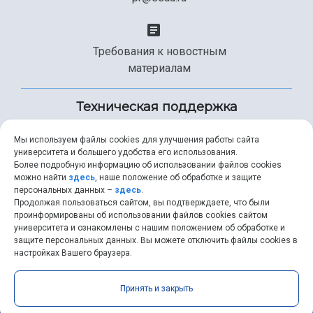
Требования к новостным
материалам
Техническая поддержка
Мы используем файлы cookies для улучшения работы сайта
университета и большего удобства его использования.
+7 (846) 267-49-99
Более подробную информацию об использовании файлов cookies
можно найти
здесь
, наше положение об обработке и защите
персональных данных –
здесь
.
Продолжая пользоваться сайтом, вы подтверждаете, что были
help@ssau.ru
проинформированы об использовании файлов cookies сайтом
университета и ознакомлены с нашим положением об обработке и
защите персональных данных. Вы можете отключить файлы cookies в
настройках Вашего браузера.
Самарский университет © 2026 |
ssau.ru
|
ssau@ssau.ru
|
Принять и закрыть
RSS
|
API