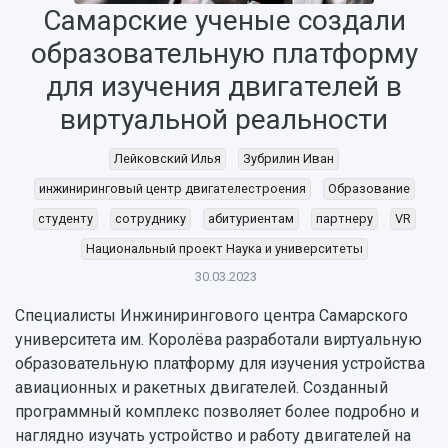
Самарские ученые создали
образовательную платформу
для изучения двигателей в
виртуальной реальности
Лейковский Илья
Зубрилин Иван
инжиниринговый центр двигателестроения
Образование
студенту
сотруднику
абитуриентам
партнеру
VR
Национальный проект Наука и университеты
30.03.2023
Специалисты Инжинирингового центра Самарского
университета им. Королёва разработали виртуальную
образовательную платформу для изучения устройства
НАЗАД
авиационных и ракетных двигателей. Созданный
Об университете
Новости
Образование
Научно-исследовательская деятельность
программный комплекс позволяет более подробно и
История
Главные новости
Почему я выбираю Самарский университет?
Основные научные направления
наглядно изучать устройство и работу двигателей на