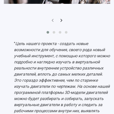
Общественные организации
Платные образовательные услуги
Результаты научно-исследовательской
Институт искусственного интеллекта
Скидки на обучение
деятельности
Инжиниринговый центр
Научно-технические разработки
Подготовительные курсы
Аграрный карбоновый полигон
Конкурсы научных проектов и грантов
Архив
Областной конкурс "Молодой учёный"
Библиотека
Фирменный стиль
Отчеты о научно-исследовательской
"
Цель нашего проекта - создать новые
Видеолекции
деятельности
возможности для обучения, своего рода новый
Устойчивое развитие
Журналы Самарского университета
учебный инструмент, с помощью которого можно
Противодействие COVID-19
Научные конференции
Кампус
подробно и наглядно изучать в виртуальной
Патенты
реальности внутреннее устройство различных
3D-тур по университету
Публикации и издания
двигателей, вплоть до самых мелких деталей.
Музеи
Отчеты о проведенных конференциях
Это гораздо эффективнее, чем по старинке
Учебный аэродром
изучать двигатели по чертежам. На основе нашей
Центр истории авиационных двигателей
программной платформы 3D-модели двигателей
Ботанический сад
можно будет разбирать и собирать, запускать
Умный дом бабочек
виртуальные двигатели в работу и следить за
Международный межвузовский кампус
рабочими процессами внутри них, выявлять