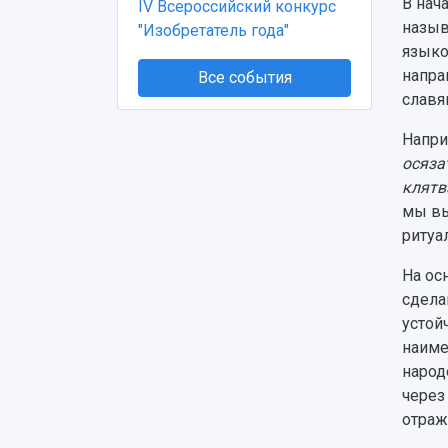
В нач
IV Всероссийский конкурс
назыв
"Изобретатель года"
языко
напра
Все события
славя
Напри
осяза
клятв
мы вы
ритуа
На ос
сдела
устой
наиме
народ
через
отраж