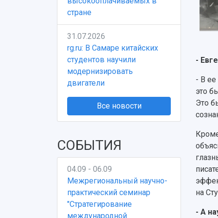
высокооплачиваемых в
стране
31.07.2026
rg.ru: В Самаре китайских
студентов научили
- Евг
модернизировать
- В е
двигатели
это б
Это б
Все новости
созна
Кроме
СОБЫТИЯ
объяс
глазн
04.09 - 06.09
писат
Межрегиональный научно-
эффек
практический семинар
на Ст
"Стратегирование
- А н
международной