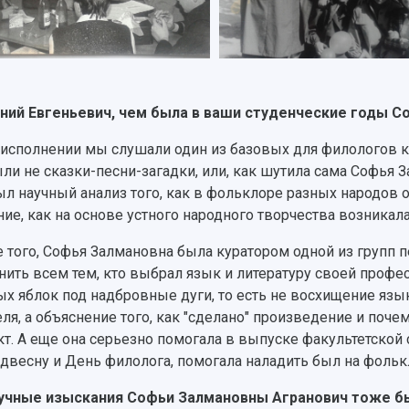
ений Евгеньевич, чем была в ваши студенческие годы 
е исполнении мы слушали один из базовых для филологов ку
ыли не сказки-песни-загадки, или, как шутила сама Софья З
ыл научный анализ того, как в фольклоре разных народов
ние, как на основе устного народного творчества возникал
 того, Софья Залмановна была куратором одной из групп п
нить всем тем, кто выбрал язык и литературу своей профес
ых яблок под надбровные дуги, то есть не восхищение я
еля, а объяснение того, как "сделано" произведение и поче
т. А еще она серьезно помогала в выпуске факультетской 
удвесну и День филолога, помогала наладить был на фольк
аучные изыскания Софьи Залмановны Агранович тоже б