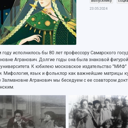
выпускнику
социа
23.05.2024
м году исполнилось бы 80 лет профессору Самарского гос
новне Агранович. Долгие годы она была знаковой фигурой 
 университета. К юбилею московское издательство "МИФ" 
и. Мифология, язык и фольклор как важнейшие матрицы кул
 Залмановне Агранович мы беседуем с ее соавтором док
нским.