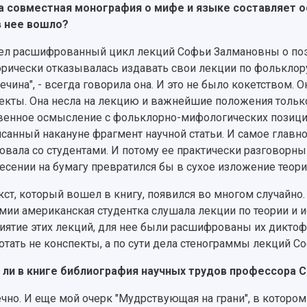
а совместная монография о мифе и языке составляет о
 нее вошло?
ел расшифрованный цикл лекций Софьи Залмановны о поэти
орически отказывалась издавать свои лекции по фольклору.
ечина", - всегда говорила она. И это не было кокетством.
екты. Она несла на лекцию и важнейшие положения толь
венное осмысление с фольклорно-мифологических позици
исанный накануне фрагмент научной статьи. И самое главно
овала со студентами. И потому ее практически разговорн
есении на бумагу превратился бы в сухое изложение теори
екст, который вошел в книгу, появился во многом случайно
мии американская студентка слушала лекции по теории и и
иятие этих лекций, для нее были расшифрованы их диктофо
отать не конспекты, а по сути дела стенограммы лекций 
ь ли в книге библиография научных трудов профессора
ечно. И еще мой очерк "Мудрствующая на грани", в которо