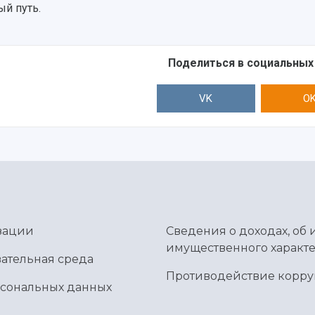
ый путь.
Поделиться в социальных
VK
O
зации
Сведения о доходах, об 
имущественного характе
ательная среда
Противодействие корр
рсональных данных