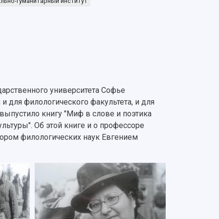
льно-гуманитарный институт
ударственного университета Софье
и для филологического факультета, и для
выпустило книгу "Миф в слове и поэтика
ьтуры". Об этой книге и о профессоре
тором филологических наук Евгением