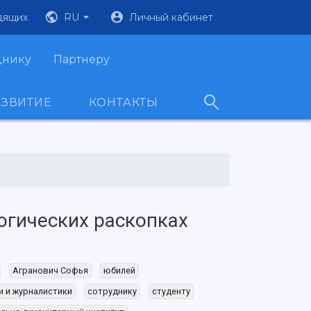
дящих
RU
Личный кабинет
днику
Партнеру
АЗВИТИЕ
КОНТАКТЫ
огических раскопках
Агранович Софья
юбилей
и и журналистики
сотруднику
студенту