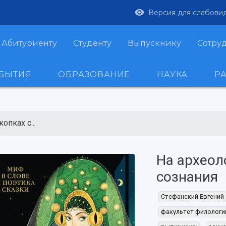
Версия для слабови
Абитуриенту
Студенту
Выпускнику
Сотру
ОБЫТИЯ
ОБРАЗОВАНИЕ
НАУКА
Р
опках с...
На археол
сознания
Стефанский Евгений
факультет филологи