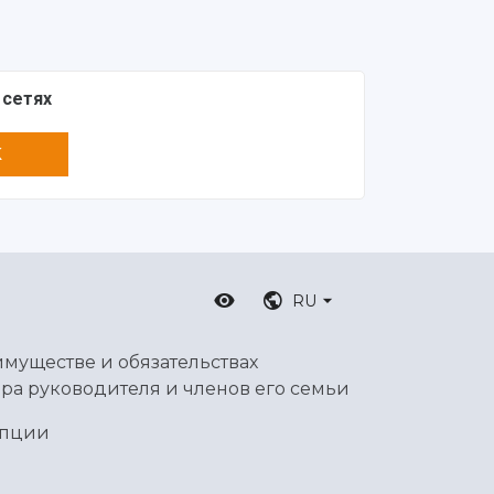
 сетях
K
RU
имуществе и обязательствах
ра руководителя и членов его семьи
упции