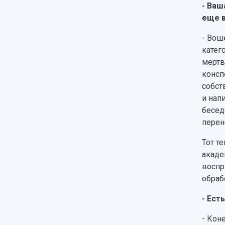
- Ваш
еще в
- Вош
катег
мертв
консп
собст
и нап
бесед
перен
Тот т
акаде
воспр
обраб
- Ест
- Кон