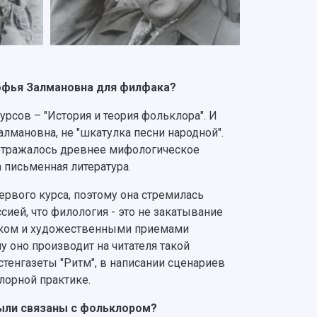
Софья Залмановна для филфака?
рсов – "История и теория фольклора". И
алмановна, не "шкатулка песни народной".
 отражалось древнее мифологическое
а письменная литература.
ервого курса, поэтому она стремилась
сией, что филология - это не закатывание
зыком и художественными приемами
му оно производит на читателя такой
стенгазеты "Ритм", в написании сценариев
лорной практике.
ыли связаны с фольклором?