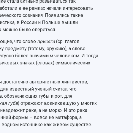
ике стала активно развиваться так
аботали в ее рамках начали интересовать
веческого сознания. Появились такие
вистика, в России и Польше вышли
х можно было опереться.
ющие, что слово
присяга
(ср. глагол
у предмету (тотему, оружию), а слово
атусно более значимым человеком. И тогда
вуковых знаках (словах) символических
 достаточно авторитетных лингвистов,
дин известный ученый считал, что
, обозначающих губы и рот, для
кая губа
) отражают возникавшую у многих
инадлежит реке, а не морю. И это река
енней формы – вовсе не метафора, а
 водном источнике как живом существе.