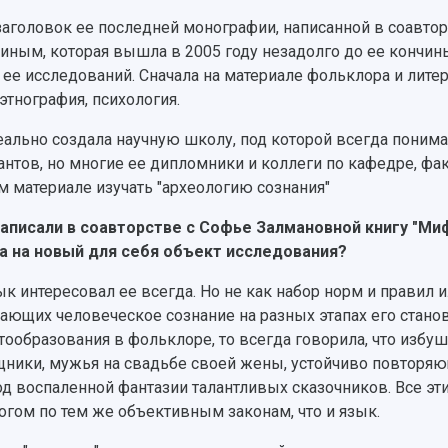
заголовок ее последней монографии, написанной в соавто
иным, которая вышла в 2005 году незадолго до ее кончины,
 ее исследований. Сначала на материале фольклора и лите
 этнография, психология.
еально создала научную школу, под которой всегда понима
антов, но многие ее дипломники и коллеги по кафедре, фа
м материале изучать "археологию сознания"
написали в соавторстве с Софье Залмановной книгу "Миф
 на новый для себя объект исследования?
ык интересовал ее всегда. Но не как набор норм и правил и
ающих человеческое сознание на разных этапах его станов
ообразования в фольклоре, то всегда говорила, что избу
ники, мужья на свадьбе своей жены, устойчиво повторяющ
од воспаленной фантазии талантливых сказочников. Все э
огом по тем же объективным законам, что и язык.