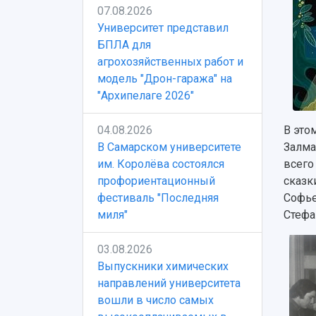
07.08.2026
Университет представил
БПЛА для
агрохозяйственных работ и
модель "Дрон-гаража" на
"Архипелаге 2026"
04.08.2026
В это
В Самарском университете
Залма
им. Королёва состоялся
всего
профориентационный
сказк
фестиваль "Последняя
Софье
миля"
Стефа
03.08.2026
Выпускники химических
направлений университета
вошли в число самых