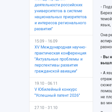
деятельности российских
- Под
университетов в системе
Берез
национальных приоритетов
темой
и интересов регионального
язык,
развития"
Она р
аспир
15.09 - 16.09
разно
XV Международная научно-
практическая конференция
- Вы 
"Актуальные проблемы и
вышла
перспективы развития
гражданской авиации"
-
А яз
отраж
19.10 - 06.11
сюжет
V Юбилейный конкурс
помощ
"Успешный патент 2026"
не пл
во мн
27.10 - 31.10