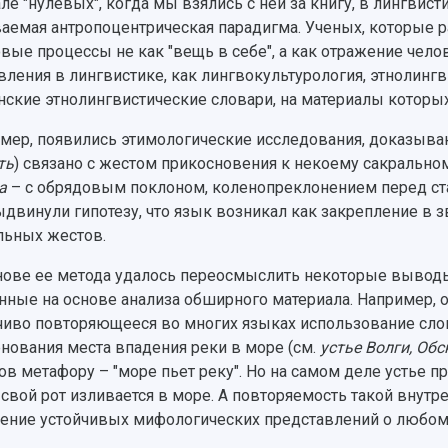
але "нулевых", когда мы взялись с ней за книгу, в лингвист
аемая антропоцентрическая парадигма. Ученых, которые р
вые процессы не как "вещь в себе", а как отражение чело
вления в лингвистике, как лингвокультурология, этнолинг
нские этнолингвистические словари, на материалы которы
мер, появились этимологические исследования, доказыва
ть
) связано с жестом прикосновения к некоему сакральном
а
– с обрядовым поклоном, коленопреклонением перед ст
двинули гипотезу, что язык возникал как закрепление в з
льных жестов.
нове ее метода удалось переосмыслить некоторые выводы
нные на основе анализа обширного материала. Например, о
чиво повторяющееся во многих языках использование слов
нования места впадения реки в море (см.
устье Волги, Обс
ов метафору – "море пьет реку". Но на самом деле устье пр
 свой рот изливается в море. А повторяемость такой внутр
ение устойчивых мифологических представлений о любом