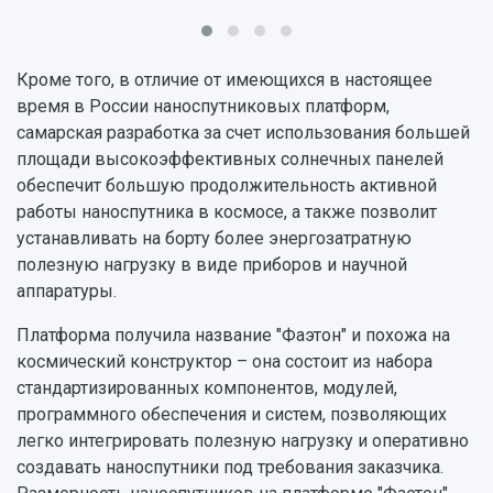
Институт искусственного интеллекта
Скидки на обучение
деятельности
Инжиниринговый центр
Научно-технические разработки
Подготовительные курсы
Аграрный карбоновый полигон
Конкурсы научных проектов и грантов
Кроме того, в отличие от имеющихся в настоящее
Архив
Областной конкурс "Молодой учёный"
Библиотека
время в России наноспутниковых платформ,
Фирменный стиль
Отчеты о научно-исследовательской
самарская разработка за счет использования большей
Видеолекции
деятельности
площади высокоэффективных солнечных панелей
Устойчивое развитие
Журналы Самарского университета
обеспечит большую продолжительность активной
Противодействие COVID-19
Научные конференции
работы наноспутника в космосе, а также позволит
Кампус
Патенты
устанавливать на борту более энергозатратную
3D-тур по университету
Публикации и издания
полезную нагрузку в виде приборов и научной
Музеи
Отчеты о проведенных конференциях
аппаратуры.
Учебный аэродром
Центр истории авиационных двигателей
Платформа получила название "Фаэтон" и похожа на
Ботанический сад
космический конструктор – она состоит из набора
Умный дом бабочек
стандартизированных компонентов, модулей,
Международный межвузовский кампус
программного обеспечения и систем, позволяющих
легко интегрировать полезную нагрузку и оперативно
Сведения об образовательной организации
создавать наноспутники под требования заказчика.