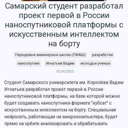
Самарский студент разработал
проект первой в России
наноспутниковой платформы с
искусственным интеллектом
на борту
Передовые инженерные школы (ПИАШ)
разработки
наноспутник
Игнатьев Вадим
молодые ученые
10.04.2025
Студент Самарского университета им. Королёва Вадим
Игнатьев разработал проект первой в России
НАЗАД
наноспутниковой платформы, на базе которой можно
Об университете
Новости
Образование
Научно-исследовательская деятельность
будет создавать наноспутники формата "кубсат" с
История
Главные новости
Почему я выбираю Самарский университет?
Основные научные направления
искусственным интеллектом на борту. Специальная
Ключевые факты
Бортжурнал
Абитуриенту
Научные школы и ведущие научные коллектив
нейросеть, работающая на микрокомпьютере, будет
Рейтинги
Объявления
Бакалавриат и специалитет
Диссертационные советы
прямо на орбите анализировать и обрабатывать