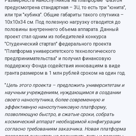
Размерность наноспутников на платформе "Фаэтон"
Официальные документы
предусмотрена стандартная – 3U, то есть три "юнита",
или три "кубика". Общие габариты такого спутника –
10х10х34 см. Под полезную нагрузку отводится до
половины внутреннего объема аппарата. Данный
проект стал одним из победителей конкурса
"Студенческий стартап" федерального проекта
"Платформа университетского технологического
предпринимательства" и получил финансовую
поддержку Фонда содействия инновациям в виде
гранта размером в 1 млн рублей сроком на один год.
"
Цель этого проекта – предложить университетам и
научным учреждениям, нуждающимся в создании
своего наноспутника, более современную и
эффективную наноспутниковую платформу,
позволяющую быстро, в сжатые сроки, собрать
космический аппарат необходимой конфигурации
согласно требованиям заказчика. Новая платформа