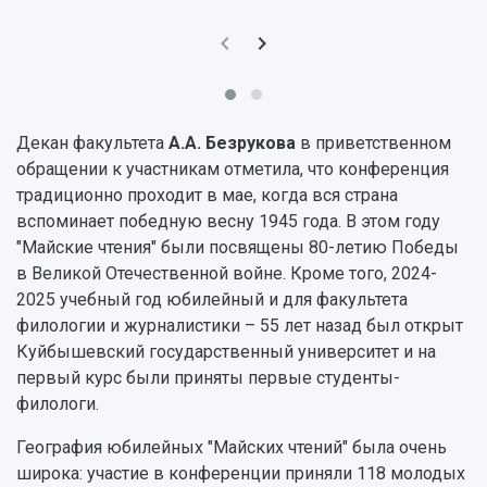
Устойчивое развитие
Журналы Самарского университета
Противодействие COVID-19
Научные конференции
Кампус
Патенты
3D-тур по университету
Публикации и издания
Музеи
Отчеты о проведенных конференциях
Декан факультета
А.А. Безрукова
в приветственном
Учебный аэродром
обращении к участникам отметила, что конференция
Центр истории авиационных двигателей
традиционно проходит в мае, когда вся страна
Ботанический сад
вспоминает победную весну 1945 года. В этом году
Умный дом бабочек
"Майские чтения" были посвящены 80-летию Победы
Международный межвузовский кампус
в Великой Отечественной войне. Кроме того, 2024-
Сведения об образовательной организации
2025 учебный год юбилейный и для факультета
филологии и журналистики – 55 лет назад был открыт
Официальные документы
Куйбышевский государственный университет и на
первый курс были приняты первые студенты-
филологи.
География юбилейных "Майских чтений" была очень
широка: участие в конференции приняли 118 молодых