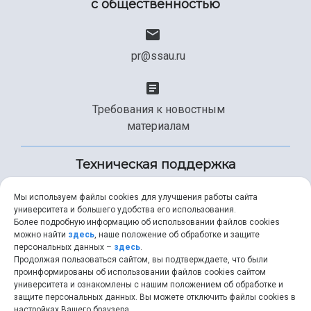
с общественностью
pr@ssau.ru
Требования к новостным
материалам
Техническая поддержка
Мы используем файлы cookies для улучшения работы сайта
университета и большего удобства его использования.
+7 (846) 267-49-99
Более подробную информацию об использовании файлов cookies
можно найти
здесь
, наше положение об обработке и защите
персональных данных –
здесь
.
Продолжая пользоваться сайтом, вы подтверждаете, что были
help@ssau.ru
проинформированы об использовании файлов cookies сайтом
университета и ознакомлены с нашим положением об обработке и
защите персональных данных. Вы можете отключить файлы cookies в
настройках Вашего браузера.