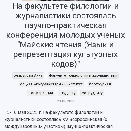
На факультете филологии и
журналистики состоялась
научно-практическая
конференция молодых ученых
"Майские чтения (Язык и
репрезентация культурных
НАЗАД
кодов)"
Об университете
Новости
Образование
Научно-исследовательская деятельность
История
Главные новости
Почему я выбираю Самарский университет?
Основные научные направления
Безрукова Анна
факультет филологии и журналистики
Ключевые факты
Бортжурнал
Абитуриенту
Научные школы и ведущие научные коллектив
социально-гуманитарный институт
бортжурнал
Рейтинги
Объявления
Бакалавриат и специалитет
Диссертационные советы
Конференция
студенту
сотруднику
События
Магистратура
Подготовка научных кадров
Руководство
Аспирантура
Конкурс на замещение должностей научных
21.05.2025
СМИ об университете
Наблюдательный совет
Формы обучения
работников
15-16 мая 2025 г. на факультете филологии и
Попечительский совет
Учебные планы
Научно-технический совет
Пресс-центр
журналистики состоялась XV Всероссийская (с
Ученый совет
Дополнительное образование
Научные проекты и темы
Газета "Полет"
международным участием) научно-практическая
Ректорат