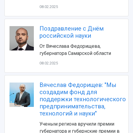
Видеолекции
деятельности
Устойчивое развитие
08.02.2025
Журналы Самарского университета
Противодействие COVID-19
Научные конференции
Кампус
Патенты
Поздравление с Днём
3D-тур по университету
Публикации и издания
российской науки
Музеи
Отчеты о проведенных конференциях
Учебный аэродром
От Вячеслава Федорищева,
Центр истории авиационных двигателей
губернатора Самарской области
Ботанический сад
08.02.2025
Умный дом бабочек
Международный межвузовский кампус
Сведения об образовательной организации
Вячеслав Федорищев: "Мы
создадим фонд для
Официальные документы
поддержки технологического
предпринимательства,
технологий и науки"
Ученым региона вручили премии
губернатора и губернские премии в