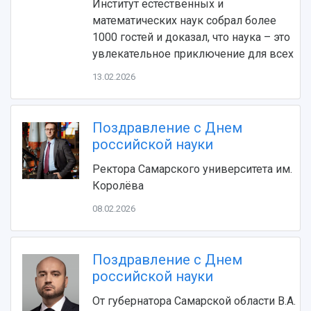
Институт естественных и
математических наук собрал более
1000 гостей и доказал, что наука – это
увлекательное приключение для всех
13.02.2026
Поздравление с Днем
НАЗАД
российской науки
Об университете
Новости
Образование
Научно-исследовательская деятельность
Ректора Самарского университета им.
История
Главные новости
Почему я выбираю Самарский университет?
Основные научные направления
Королёва
Ключевые факты
Бортжурнал
Абитуриенту
Научные школы и ведущие научные коллектив
Рейтинги
Объявления
Бакалавриат и специалитет
Диссертационные советы
08.02.2026
События
Магистратура
Подготовка научных кадров
Руководство
Аспирантура
Конкурс на замещение должностей научных
СМИ об университете
Наблюдательный совет
Поздравление с Днем
Формы обучения
работников
Попечительский совет
российской науки
Учебные планы
Научно-технический совет
Пресс-центр
Ученый совет
Дополнительное образование
Научные проекты и темы
От губернатора Самарской области В.А.
Газета "Полет"
Ректорат