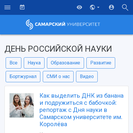
ДЕНЬ РОССИЙСКОЙ НАУКИ
Все
Наука
Образование
Развитие
Бортжурнал
СМИ о нас
Видео
Как выделить ДНК из банана
и подружиться с бабочкой:
репортаж с Дня науки в
Самарском университете им.
Королёва