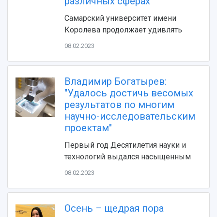
различных сферах
Видеолекции
деятельности
Устойчивое развитие
Журналы Самарского университета
Самарский университет имени
Противодействие COVID-19
Научные конференции
Королева продолжает удивлять
Кампус
Патенты
08.02.2023
3D-тур по университету
Публикации и издания
Музеи
Отчеты о проведенных конференциях
Учебный аэродром
Владимир Богатырев:
Центр истории авиационных двигателей
"Удалось достичь весомых
Ботанический сад
результатов по многим
Умный дом бабочек
научно-исследовательским
Международный межвузовский кампус
проектам"
Сведения об образовательной организации
Первый год Десятилетия науки и
технологий выдался насыщенным
Официальные документы
08.02.2023
Осень – щедрая пора