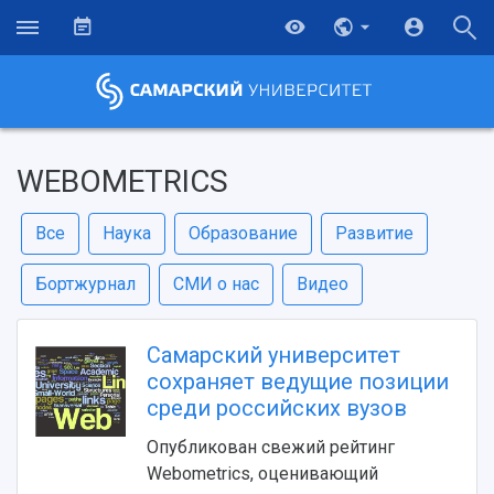
WEBOMETRICS
Все
Наука
Образование
Развитие
Бортжурнал
СМИ о нас
Видео
Самарский университет
сохраняет ведущие позиции
среди российских вузов
Опубликован свежий рейтинг
Webometrics, оценивающий