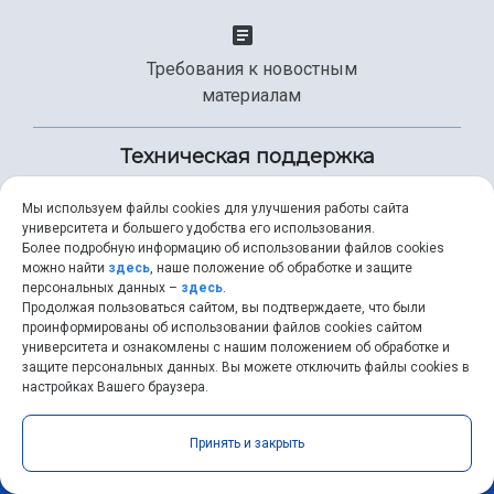
Требования к новостным
материалам
Техническая поддержка
Мы используем файлы cookies для улучшения работы сайта
университета и большего удобства его использования.
+7 (846) 267-49-99
Более подробную информацию об использовании файлов cookies
можно найти
здесь
, наше положение об обработке и защите
персональных данных –
здесь
.
Продолжая пользоваться сайтом, вы подтверждаете, что были
help@ssau.ru
проинформированы об использовании файлов cookies сайтом
университета и ознакомлены с нашим положением об обработке и
защите персональных данных. Вы можете отключить файлы cookies в
настройках Вашего браузера.
Самарский университет © 2026 |
ssau.ru
|
ssau@ssau.ru
|
Принять и закрыть
RSS
|
API