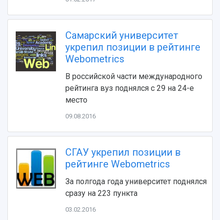
Устойчивое развитие
Журналы Самарского университета
Противодействие COVID-19
Научные конференции
Кампус
Патенты
Самарский университет
3D-тур по университету
Публикации и издания
укрепил позиции в рейтинге
Музеи
Отчеты о проведенных конференциях
Webometrics
Учебный аэродром
Центр истории авиационных двигателей
В российской части международного
Ботанический сад
рейтинга вуз поднялся с 29 на 24-е
Умный дом бабочек
место
Международный межвузовский кампус
09.08.2016
Сведения об образовательной организации
Официальные документы
СГАУ укрепил позиции в
рейтинге Webometrics
За полгода года университет поднялся
сразу на 223 пункта
03.02.2016