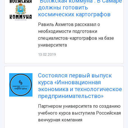
"Волжская коммуна": В Самаре
Видеолекции
деятельности
должны готовить
Устойчивое развитие
Журналы Самарского университета
космических картографов
Противодействие COVID-19
Научные конференции
Кампус
Равиль Ахметов рассказал о
Патенты
необходимости подготовки
3D-тур по университету
Публикации и издания
специалистов-картографов на базе
Музеи
Отчеты о проведенных конференциях
университета
Учебный аэродром
Центр истории авиационных двигателей
13.02.2019
Ботанический сад
Умный дом бабочек
Международный межвузовский кампус
Состоялся первый выпуск
курса «Инновационная
Сведения об образовательной организации
экономика и технологическое
предпринимательство»
Официальные документы
Партнером университета по созданию
учебного курса выступила Российская
венчурная компания