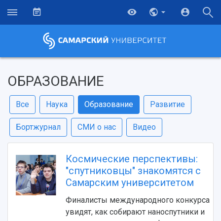
ОБРАЗОВАНИЕ
Все
Наука
Образование
Развитие
Бортжурнал
СМИ о нас
Видео
Космические перспективы:
"спутниковцы" знакомятся с
Самарским университетом
Финалисты международного конкурса
увидят, как собирают наноспутники и