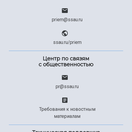
priem@ssau.ru
ssau.ru/priem
Центр по связям
с общественностью
pr@ssau.ru
Требования к новостным
материалам