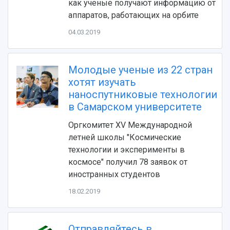
как ученые получают информацию от
аппаратов, работающих на орбите
04.03.2019
Молодые ученые из 22 стран
хотят изучать
наноспутниковые технологии
в Самарском университете
НАЗАД
Об университете
Новости
Образование
Научно-исследовательская деятельность
Оргкомитет XV Международной
летней школы "Космические
История
Главные новости
Почему я выбираю Самарский университет?
Основные научные направления
технологии и эксперименты в
Ключевые факты
Бортжурнал
Абитуриенту
Научные школы и ведущие научные коллектив
космосе" получил 78 заявок от
Рейтинги
Объявления
Бакалавриат и специалитет
Диссертационные советы
иностранных студентов
События
Магистратура
Подготовка научных кадров
Руководство
Аспирантура
Конкурс на замещение должностей научных
18.02.2019
СМИ об университете
Наблюдательный совет
Формы обучения
работников
Попечительский совет
Учебные планы
Научно-технический совет
Пресс-центр
Ученый совет
Дополнительное образование
Отправляйтесь в