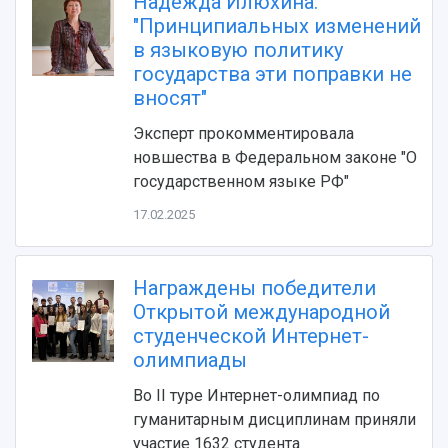
Надежда Илюхина:
Видеолекции
деятельности
"Принципиальных изменений
Устойчивое развитие
Журналы Самарского университета
в языковую политику
Противодействие COVID-19
Научные конференции
государства эти поправки не
Кампус
Патенты
вносят"
3D-тур по университету
Публикации и издания
Эксперт прокомментировала
Музеи
Отчеты о проведенных конференциях
новшества в Федеральном законе "О
Учебный аэродром
государственном языке РФ"
Центр истории авиационных двигателей
Ботанический сад
17.02.2025
Умный дом бабочек
Международный межвузовский кампус
Награждены победители
Сведения об образовательной организации
Открытой международной
студенческой Интернет-
Официальные документы
олимпиады
Во II туре Интернет-олимпиад по
гуманитарным дисциплинам приняли
участие 1632 студента