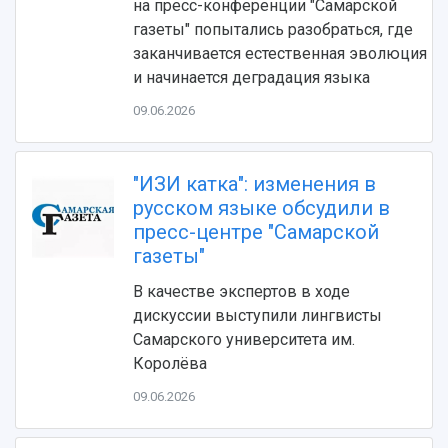
на пресс-конференции "Самарской
газеты" попытались разобраться, где
заканчивается естественная эволюция
и начинается деградация языка
09.06.2026
"ИЗИ катка": изменения в
НАЗАД
русском языке обсудили в
пресс-центре "Самарской
Об университете
Новости
Образование
Научно-исследовательская деятельность
газеты"
История
Главные новости
Почему я выбираю Самарский университет?
Основные научные направления
Ключевые факты
Бортжурнал
Абитуриенту
Научные школы и ведущие научные коллектив
В качестве экспертов в ходе
Рейтинги
Объявления
Бакалавриат и специалитет
Диссертационные советы
дискуссии выступили лингвисты
События
Магистратура
Подготовка научных кадров
Самарского университета им.
Руководство
Аспирантура
Конкурс на замещение должностей научных
Королёва
СМИ об университете
Наблюдательный совет
Формы обучения
работников
09.06.2026
Попечительский совет
Учебные планы
Научно-технический совет
Пресс-центр
Ученый совет
Дополнительное образование