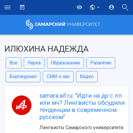
ИЛЮХИНА НАДЕЖДА
Все
Наука
Образование
Развитие
Бортжурнал
СМИ о нас
Видео
samara.aif.ru: "Идти на др с лп
или мч? Лингвисты обсудили
тенденции в современном
русском"
Лингвисты Самарского университета