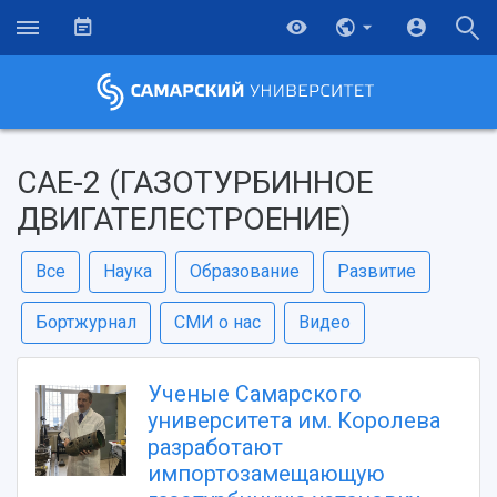
САЕ-2 (ГАЗОТУРБИННОЕ
ДВИГАТЕЛЕСТРОЕНИЕ)
Все
Наука
Образование
Развитие
Бортжурнал
СМИ о нас
Видео
Ученые Самарского
университета им. Королева
разработают
импортозамещающую