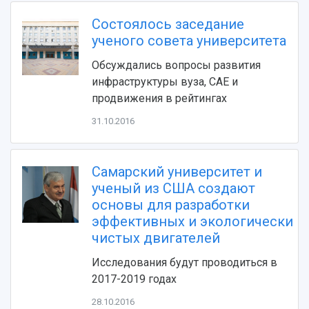
Видеолекции
деятельности
Состоялось заседание
Устойчивое развитие
Журналы Самарского университета
ученого совета университета
Противодействие COVID-19
Научные конференции
Кампус
Патенты
Обсуждались вопросы развития
3D-тур по университету
Публикации и издания
инфраструктуры вуза, САЕ и
Музеи
Отчеты о проведенных конференциях
продвижения в рейтингах
Учебный аэродром
31.10.2016
Центр истории авиационных двигателей
Ботанический сад
Умный дом бабочек
Самарский университет и
Международный межвузовский кампус
ученый из США создают
Сведения об образовательной организации
основы для разработки
эффективных и экологически
Официальные документы
чистых двигателей
Исследования будут проводиться в
2017-2019 годах
28.10.2016