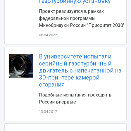
газотурбинную установку
Проект реализуется в рамках
федеральной программы
Минобрнауки России "Приоритет 2030"
06.04.2022
В университете испытали
НАЗАД
серийный газотурбинный
Об университете
Новости
Образование
Научно-исследовательская деятельность
двигатель с напечатанной на
3D-принтере камерой
История
Главные новости
Почему я выбираю Самарский университет?
Основные научные направления
сгорания
Ключевые факты
Бортжурнал
Абитуриенту
Научные школы и ведущие научные коллектив
Рейтинги
Объявления
Бакалавриат и специалитет
Диссертационные советы
Подобные испытания проходят в
События
Магистратура
Подготовка научных кадров
России впервые
Руководство
Аспирантура
Конкурс на замещение должностей научных
СМИ об университете
13.04.2017
Наблюдательный совет
Формы обучения
работников
Попечительский совет
Учебные планы
Научно-технический совет
Пресс-центр
Ученый совет
Дополнительное образование