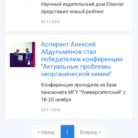
Устойчивое развитие
Журналы Самарского университета
Научный издательский дом Elsevier
Противодействие COVID-19
Научные конференции
представил новый рейтинг
Кампус
Патенты
01.11.2022
3D-тур по университету
Публикации и издания
Музеи
Отчеты о проведенных конференциях
Учебный аэродром
Аспирант Алексей
Центр истории авиационных двигателей
Абдульмянов стал
Ботанический сад
победителем конференции
Умный дом бабочек
"Актуальные проблемы
Международный межвузовский кампус
неорганической химии"
Сведения об образовательной организации
Конференция проходила на базе
пансионата МГУ "Университетский" с
Официальные документы
18-20 ноября
24.11.2016
< Назад
1
Вперёд >