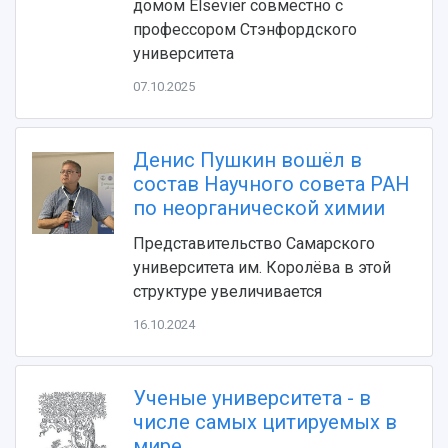
домом Elsevier совместно с
профессором Стэнфордского
университета
07.10.2025
Денис Пушкин вошёл в
НАЗАД
состав Научного совета РАН
Об университете
Новости
Образование
Научно-исследовательская деятельность
по неорганической химии
История
Главные новости
Почему я выбираю Самарский университет?
Основные научные направления
Представительство Самарского
Ключевые факты
Бортжурнал
Абитуриенту
Научные школы и ведущие научные коллектив
университета им. Королёва в этой
Рейтинги
Объявления
Бакалавриат и специалитет
Диссертационные советы
структуре увеличивается
События
Магистратура
Подготовка научных кадров
Руководство
16.10.2024
Аспирантура
Конкурс на замещение должностей научных
СМИ об университете
Наблюдательный совет
Формы обучения
работников
Попечительский совет
Учебные планы
Научно-технический совет
Пресс-центр
Ученые университета - в
Ученый совет
Дополнительное образование
Научные проекты и темы
Газета "Полет"
числе самых цитируемых в
Ректорат
Институты и факультеты
Газета "Самарский университет"
мире