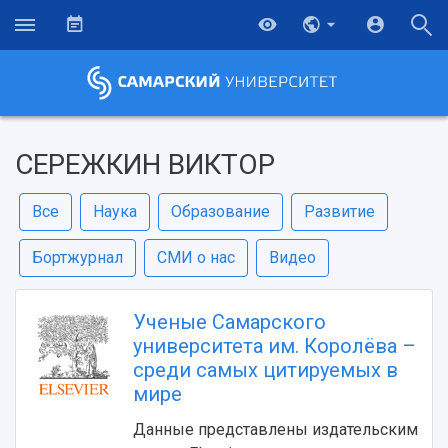
СЕРЕЖКИН ВИКТОР
Все
Наука
Образование
Развитие
Бортжурнал
СМИ о нас
Видео
Ученые Самарского
университета им. Королёва –
среди самых цитируемых в
мире
Данные представлены издательским