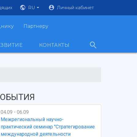
дящих
RU
Личный кабинет
днику
Партнеру
АЗВИТИЕ
КОНТАКТЫ
ОБЫТИЯ
04.09 - 06.09
Межрегиональный научно-
практический семинар "Стратегирование
международной деятельности