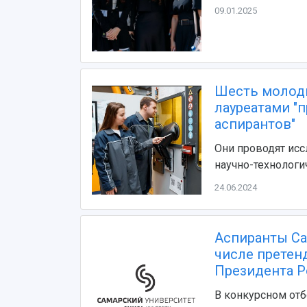
09.01.2025
Шесть молоды
лауреатами "
аспирантов"
Они проводят исс
научно-технологи
24.06.2024
Аспиранты Са
числе претен
Президента Р
В конкурсном отб