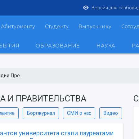
Версия для слабови
Абитуриенту
Студенту
Выпускнику
Сотру
ОБЫТИЯ
ОБРАЗОВАНИЕ
НАУКА
Р
дии Пре...
А И ПРАВИТЕЛЬСТВА
С
звитие
Бортжурнал
СМИ о нас
Видео
антов университета стали лауреатами