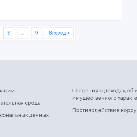
3
…
9
Вперёд >
зации
Сведения о доходах, об 
имущественного характе
ательная среда
Противодействие корр
рсональных данных