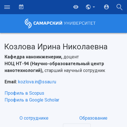
Козлова Ирина Николаевна
Кафедра наноинженерии,
доцент
НОЦ НТ-94 (Научно-образовательный центр
нанотехнологий),
старший научный сотрудник
Email:
kozlova.in@ssau.ru
Профиль в Scopus
Профиль в Google Scholar
НАЗАД
О сотруднике
Образование
Об университете
Новости
Образование
Научно-исследовательская деятельность