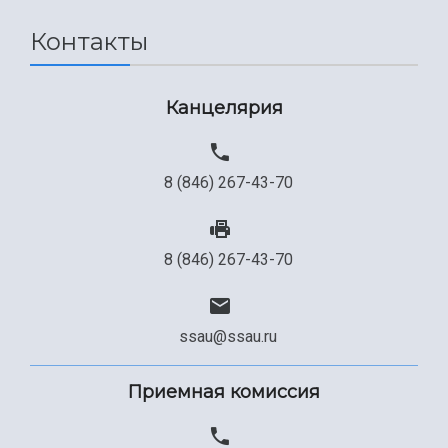
Сведения об образовательной организации
Контакты
Официальные документы
Канцелярия
8 (846) 267-43-70
8 (846) 267-43-70
ssau@ssau.ru
Приемная комиссия