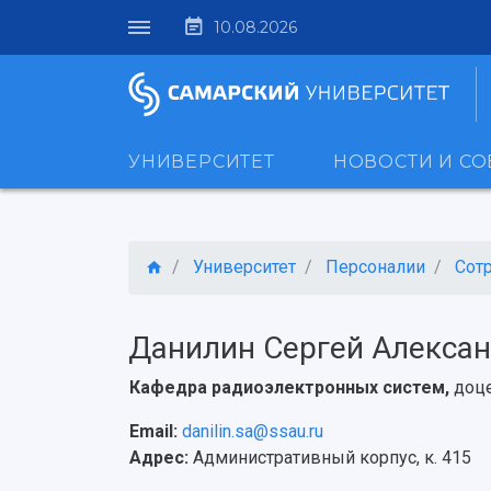
10.08.2026
УНИВЕРСИТЕТ
НОВОСТИ И С
Университет
Персоналии
Сот
Данилин Сергей Алекса
Кафедра радиоэлектронных систем,
доц
Email:
danilin.sa@ssau.ru
Адрес:
Административный корпус, к. 415