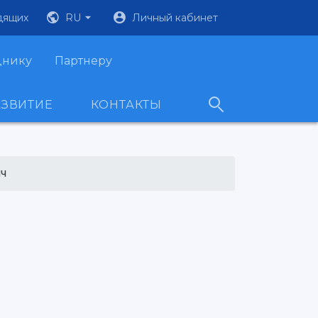
дящих
RU
Личный кабинет
днику
Партнеру
АЗВИТИЕ
КОНТАКТЫ
ич