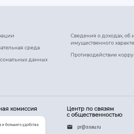
зации
Сведения о доходах, об 
имущественного характе
ательная среда
Противодействие корр
рсональных данных
ная комиссия
Центр по связям
с общественностью
00) 550-34-35
а и большего удобства
pr@ssau.ru