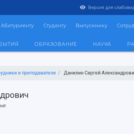
Версия для слабови
Абитуриенту
Студенту
Выпускнику
Сотру
ОБЫТИЯ
ОБРАЗОВАНИЕ
НАУКА
Р
рудники и преподаватели
Данилин Сергей Александров
ндрович
ент