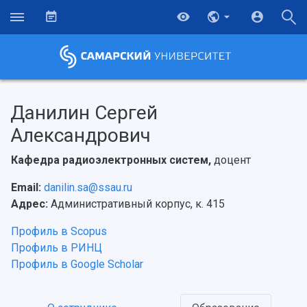
Данилин Сергей
Александрович
Кафедра радиоэлектронных систем,
доцент
Email:
danilin.sa@ssau.ru
Адрес:
Административный корпус, к. 415
Профиль в Scopus
Профиль в РИНЦ
Профиль в Google Scholar