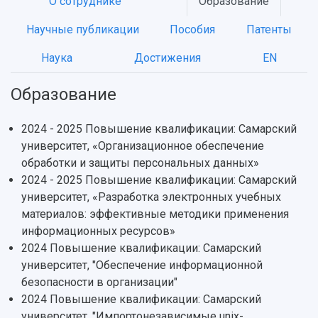
О сотруднике
Образование
Научные публикации
Пособия
Патенты
НАЗАД
Наука
Достижения
EN
Об университете
Новости
Образование
Научно-исследовательская деятельность
История
Главные новости
Почему я выбираю Самарский университет?
Основные научные направления
Образование
Ключевые факты
Бортжурнал
Абитуриенту
Научные школы и ведущие научные коллектив
Рейтинги
Объявления
Бакалавриат и специалитет
Диссертационные советы
2024 - 2025 Повышение квалификации: Самарский
События
Магистратура
Подготовка научных кадров
университет, «Организационное обеспечение
Руководство
Аспирантура
Конкурс на замещение должностей научных
обработки и защиты персональных данных»
СМИ об университете
Наблюдательный совет
Формы обучения
работников
2024 - 2025 Повышение квалификации: Самарский
Попечительский совет
Учебные планы
Научно-технический совет
университет, «Разработка электронных учебных
Пресс-центр
Ученый совет
Дополнительное образование
материалов: эффективные методики применения
Научные проекты и темы
Газета "Полет"
Ректорат
информационных ресурсов»
Институты и факультеты
Газета "Самарский университет"
2024 Повышение квалификации: Самарский
Кадровый резерв
Аспирантура и докторантура
Мы в соцсетях
университет, "Обеспечение информационной
Образовательные программы
Персоналии
Справочные материалы
безопасности в организации"
Мультимедиа
Профессорско-преподавательский состав
2024 Повышение квалификации: Самарский
Сотрудники и преподаватели
Научная инфраструктура
Расписание занятий
университет, "Импортонезависимые unix-