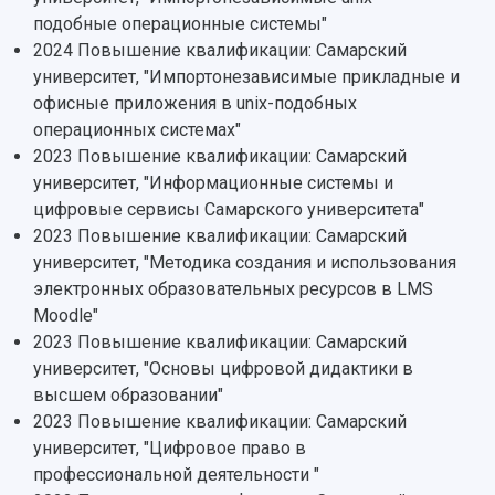
Заслуженные деятели
Подкасты
подобные операционные системы"
Научно-исследовательские подразделения
Структура университета
Стипендии
2024 Повышение квалификации: Самарский
Структурная схема управления научно-
Просветительский проект "Одержимы наукой
университет, "Импортонезависимые прикладные и
Институты и факультеты
исследовательской деятельностью
Тестирование иностранных граждан на
офисные приложения в unix-подобных
Кафедры
Материальная база
знание русского языка, истории России и
операционных системах"
Научные подразделения
Подразделения научного обслуживания
основ законодательства РФ
2023 Повышение квалификации: Самарский
Отделы и службы
Организационные документы
университет, "Информационные системы и
Общественные организации
Платные образовательные услуги
Результаты научно-исследовательской
цифровые сервисы Самарского университета"
Институт искусственного интеллекта
Скидки на обучение
деятельности
2023 Повышение квалификации: Самарский
Инжиниринговый центр
Научно-технические разработки
Подготовительные курсы
университет, "Методика создания и использования
Аграрный карбоновый полигон
Конкурсы научных проектов и грантов
электронных образовательных ресурсов в LMS
Архив
Областной конкурс "Молодой учёный"
Библиотека
Moodle"
Фирменный стиль
Отчеты о научно-исследовательской
2023 Повышение квалификации: Самарский
Видеолекции
деятельности
университет, "Основы цифровой дидактики в
Устойчивое развитие
Журналы Самарского университета
высшем образовании"
Противодействие COVID-19
Научные конференции
2023 Повышение квалификации: Самарский
Кампус
Патенты
университет, "Цифровое право в
3D-тур по университету
Публикации и издания
профессиональной деятельности "
Музеи
Отчеты о проведенных конференциях