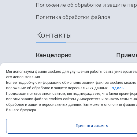
Положение об обработке и защите пе
Политика обработки файлов
Контакты
Канцелярия
Прием
8 (846) 267-43-70
8 (8
Мы используем файлы cookies для улучшения работы сайта университет
его использования.
8 (846) 267-43-70
8 (8
Более подробную информацию об использовании файлов cookies можно
положение об обработке и защите персональных данных –
здесь
.
Продолжая пользоваться сайтом, вы подтверждаете, что были проинфо
ssau@ssau.ru
pri
использовании файлов cookies сайтом университета и ознакомлены с 
обработке и защите персональных данных. Вы можете отключить файлы c
ssau
Вашего браузера.
Принять и закрыть