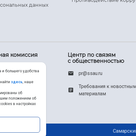
Противодействие корр
рсональных данных
ная комиссия
Центр по связям
с общественностью
00) 550-34-35
а и большего удобства
pr@ssau.ru
46) 267-48-67
 найти
здесь
, наше
Требования к новостны
рмированы об
материалам
em@ssau.ru
нашим положением об
ookies в настройках
.ru/priem
Самарский