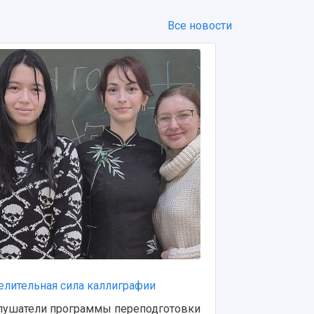
Все новости
елительная сила каллиграфии
Китайский це
университета
лушатели программы переподготовки
программу п