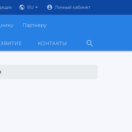
дящих
RU
Личный кабинет
днику
Партнеру
АЗВИТИЕ
КОНТАКТЫ
а