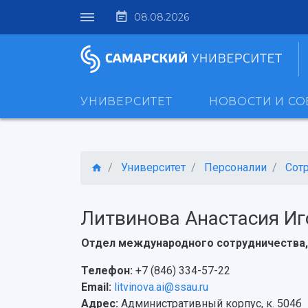
08.08.2026
УНИВЕРСИТЕТ
НОВОСТИ И С
Университет
Персоналии
Сот
Литвинова Анастасия Иг
Отдел международного сотрудничества
Телефон:
+7 (846) 334-57-22
Email:
litvinova.ai@ssau.ru
Адрес:
Административный корпус, к. 504б