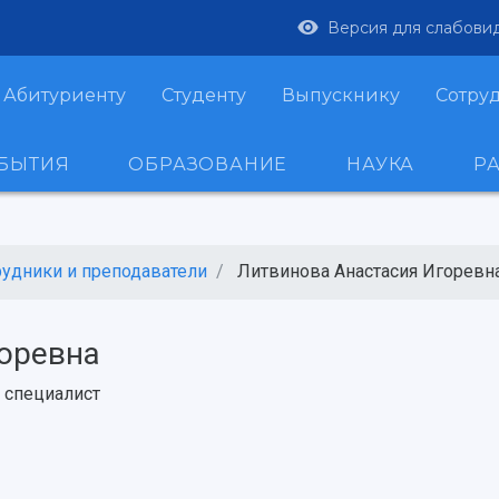
Версия для слабови
Абитуриенту
Студенту
Выпускнику
Сотру
ОБЫТИЯ
ОБРАЗОВАНИЕ
НАУКА
Р
рудники и преподаватели
Литвинова Анастасия Игоревн
оревна
,
специалист