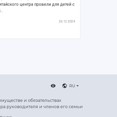
итайского центра провели для детей с
переподго...
...
Длительность 
26.12.2024
RU
имуществе и обязательствах
ра руководителя и членов его семьи