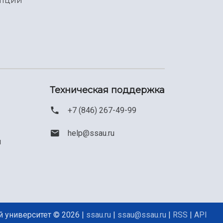
упции
Техническая поддержка
+7 (846) 267-49-99
help@ssau.ru
м
 университет © 2026 |
ssau.ru
|
ssau@ssau.ru
|
RSS
|
API