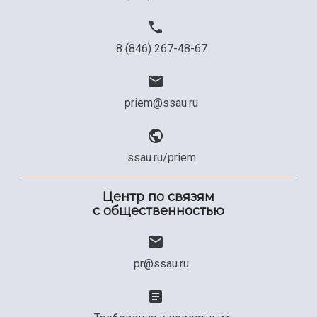
8 (846) 267-48-67
priem@ssau.ru
ssau.ru/priem
Центр по связям
с общественностью
pr@ssau.ru