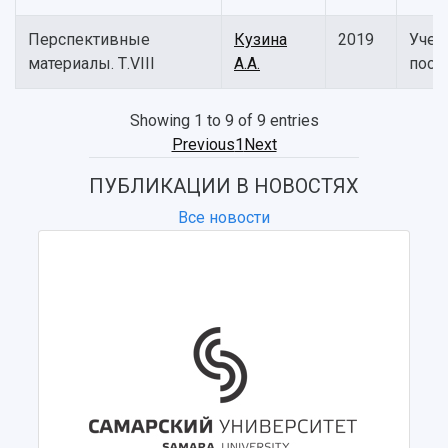
Перспективные
Кузина
2019
Учеб
материалы. Т.VIII
А.А.
посо
Showing 1 to 9 of 9 entries
Previous
1
Next
ПУБЛИКАЦИИ В НОВОСТЯХ
Все новости