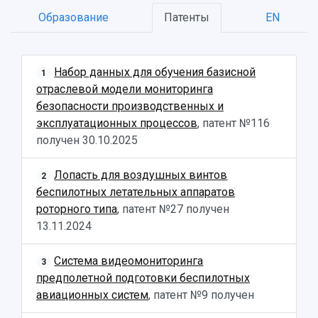
Образование
Патенты
EN
НАЗАД
Об университете
Новости
Образование
Научно-исследовательская деятельность
Набор данных для обучения базисной
История
Главные новости
Почему я выбираю Самарский университет?
Основные научные направления
1
отраслевой модели мониторинга
Ключевые факты
Бортжурнал
Абитуриенту
Научные школы и ведущие научные коллектив
безопасности производственных и
Рейтинги
Объявления
Бакалавриат и специалитет
Диссертационные советы
эксплуатационных процессов
, патент №116
События
Магистратура
Подготовка научных кадров
Руководство
получен
30.10.2025
Аспирантура
Конкурс на замещение должностей научных
СМИ об университете
Наблюдательный совет
Формы обучения
работников
Попечительский совет
Лопасть для воздушных винтов
Учебные планы
Научно-технический совет
2
Пресс-центр
Ученый совет
беспилотных летательных аппаратов
Дополнительное образование
Научные проекты и темы
Газета "Полет"
Ректорат
роторного типа
, патент №27 получен
Институты и факультеты
Газета "Самарский университет"
13.11.2024
Кадровый резерв
Аспирантура и докторантура
Мы в соцсетях
Образовательные программы
Система видеомониторинга
3
Персоналии
Справочные материалы
предполетной подготовки беспилотных
Мультимедиа
Профессорско-преподавательский состав
Сотрудники и преподаватели
авиационных систем
, патент №9 получен
Научная инфраструктура
Расписание занятий
Заслуженные деятели
Подкасты