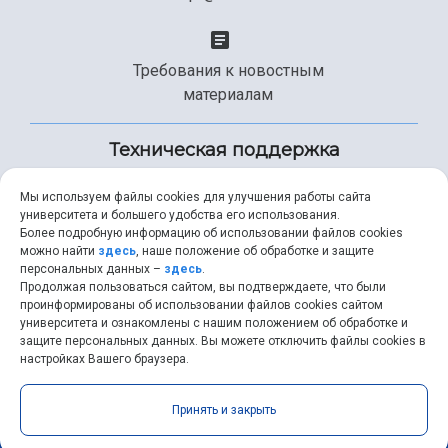
Требования к новостным
материалам
Техническая поддержка
Мы используем файлы cookies для улучшения работы сайта
университета и большего удобства его использования.
+7 (846) 267-49-99
Более подробную информацию об использовании файлов cookies
можно найти
здесь
, наше положение об обработке и защите
персональных данных –
здесь
.
Продолжая пользоваться сайтом, вы подтверждаете, что были
help@ssau.ru
проинформированы об использовании файлов cookies сайтом
университета и ознакомлены с нашим положением об обработке и
защите персональных данных. Вы можете отключить файлы cookies в
настройках Вашего браузера.
Самарский университет © 2026 |
ssau.ru
|
ssau@ssau.ru
|
Принять и закрыть
RSS
|
API