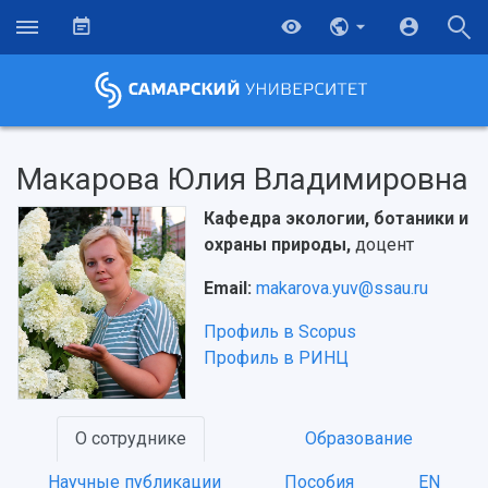
Макарова Юлия Владимировна
Кафедра экологии, ботаники и
охраны природы,
доцент
Email:
makarova.yuv@ssau.ru
Профиль в Scopus
Профиль в РИНЦ
О сотруднике
Образование
НАЗАД
Научные публикации
Пособия
EN