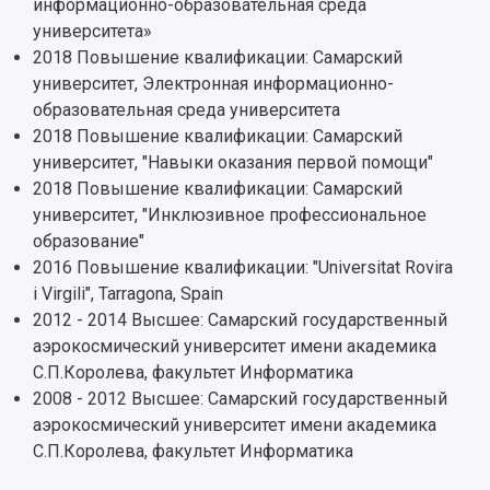
информационно-образовательная среда
Центр истории авиационных двигателей
университета»
Ботанический сад
2018 Повышение квалификации: Самарский
Умный дом бабочек
университет, Электронная информационно-
Международный межвузовский кампус
образовательная среда университета
2018 Повышение квалификации: Самарский
Сведения об образовательной организации
университет, "Навыки оказания первой помощи"
Официальные документы
2018 Повышение квалификации: Самарский
университет, "Инклюзивное профессиональное
образование"
2016 Повышение квалификации: "Universitat Rovira
i Virgili", Tarragona, Spain
2012 - 2014 Высшее: Самарский государственный
аэрокосмический университет имени академика
С.П.Королева, факультет Информатика
2008 - 2012 Высшее: Самарский государственный
аэрокосмический университет имени академика
С.П.Королева, факультет Информатика