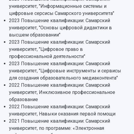
Структура университета
Стипендии
университет, "Информационные системы и
Структурная схема управления научно-
Просветительский проект "Одержимы наукой
цифровые серсисы Самарского университета"
Институты и факультеты
исследовательской деятельностью
Тестирование иностранных граждан на
2023 Повышение квалификации: Самарский
Кафедры
Материальная база
знание русского языка, истории России и
университет, "Основы цифровой дидактики в
Научные подразделения
Подразделения научного обслуживания
основ законодательства РФ
высшем образовании"
Отделы и службы
Организационные документы
2023 Повышение квалификации: Самарский
Общественные организации
Платные образовательные услуги
Результаты научно-исследовательской
университет, "Цифровое право в
Институт искусственного интеллекта
Скидки на обучение
деятельности
профессиональной деятельности"
Инжиниринговый центр
Научно-технические разработки
Подготовительные курсы
2023 Повышение квалификации: Самарский
Аграрный карбоновый полигон
Конкурсы научных проектов и грантов
университет, "Цифровые инструменты и сервисы
Архив
Областной конкурс "Молодой учёный"
Библиотека
для создания образовательного медиаконтента"
Фирменный стиль
Отчеты о научно-исследовательской
2022 Повышение квалификации: Самарский
Видеолекции
деятельности
университет, Инклюзивное профессиональное
Устойчивое развитие
Журналы Самарского университета
образование
Противодействие COVID-19
Научные конференции
2022 Повышение квалификации: Самарский
Кампус
Патенты
университет, Навыки оказания первой помощи
3D-тур по университету
Публикации и издания
2021 Повышение квалификации: Самарский
Музеи
Отчеты о проведенных конференциях
университет, по программе: «Электронная
Учебный аэродром