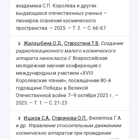
академика С.П. Королёва и других
выдающихся отечественных ученых —
пионеров освоения космического
пространства. — 2025. — Т. 2. — С. 66-67
Жалдыбина О.Д.
,
Старостина Т.В.
Создание
2
радиолокационного малого космического
аппарата нанокласса
// Всероссийская
молодёжная научная конференция с
международным участием «XVIII
Королёвские чтения», посвящённая 80-й
годовщине Победы в Великой
Отечественной войне 7–9 октября 2025 г.. —
2025. — Т. 1. — С. 21-23
Ишков С.А.
,
Старинова О.Л.
, Филиппов Г.А.
3
и др.
Управление относительным движением
космических аппаратов при проведении