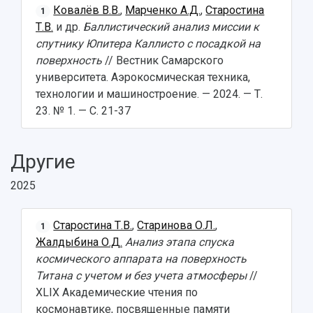
Видеолекции
деятельности
Ковалёв В.В.
,
Марченко А.Д.
,
Старостина
1
Устойчивое развитие
Журналы Самарского университета
Т.В.
и др.
Баллистический анализ миссии к
Противодействие COVID-19
Научные конференции
спутнику Юпитера Каллисто с посадкой на
Кампус
Патенты
поверхность
// Вестник Самарского
3D-тур по университету
Публикации и издания
университета. Аэрокосмическая техника,
Музеи
Отчеты о проведенных конференциях
технологии и машиностроение. — 2024. — Т.
Учебный аэродром
23. № 1. — С. 21-37
Центр истории авиационных двигателей
Ботанический сад
Умный дом бабочек
Другие
Международный межвузовский кампус
2025
Сведения об образовательной организации
Старостина Т.В.
,
Старинова О.Л.
,
Официальные документы
1
Жалдыбина О.Д.
Анализ этапа спуска
космического аппарата на поверхность
Титана с учетом и без учета атмосферы
//
XLIX Академические чтения по
космонавтике, посвященные памяти