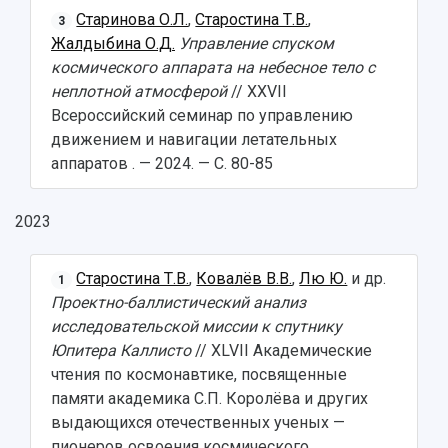
Старинова О.Л.
,
Старостина Т.В.
,
3
Жалдыбина О.Д.
Управление спуском
космического аппарата на небесное тело с
неплотной атмосферой
// XXVII
Всероссийский семинар по управлению
движением и навигации летательных
аппаратов . — 2024. — С. 80-85
2023
Старостина Т.В.
,
Ковалёв В.В.
,
Лю Ю.
и др.
1
Проектно-баллистический анализ
исследовательской миссии к спутнику
Юпитера Каллисто
// XLVII Академические
чтения по космонавтике, посвященные
памяти академика С.П. Королёва и других
выдающихся отечественных ученых —
пионеров освоения космического