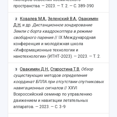
пространства. — 2023. — Т. 2. — С. 389-390
Ковалев М.А.
,
Зеленский В.А.
,
Овакимян
2
Д.Н.
и др.
Дистанционное зондирование
Земли с борта квадрокоптера в режиме
свободного парения
// IX Международная
конференция и молодёжная школа
«Информационные технологии и
нанотехнологии» (ИТНТ-2023). — 2023. — Т. 2.
Овакимян Д.Н.
,
Старостина Т.В.
Обзор
3
существующих методов определения
координат БПЛА при отсутствии спутниковых
навигационных сигналов
// XXVI
Всероссийский семинар по управлению
движением и навигации летательных
аппаратов. — 2023. — С. 3-9