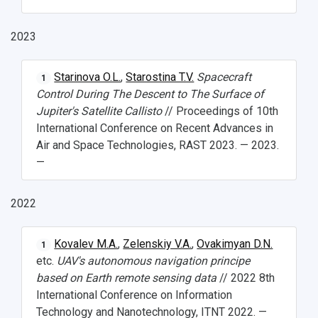
2023
Starinova O.L.
,
Starostina T.V.
Spacecraft
1
Control During The Descent to The Surface of
Jupiter's Satellite Callisto
// Proceedings of 10th
International Conference on Recent Advances in
НАЗАД
Air and Space Technologies, RAST 2023. — 2023.
Об университете
Новости
Образование
Научно-исследовательская деятельность
—
История
Главные новости
Почему я выбираю Самарский университет?
Основные научные направления
Ключевые факты
Бортжурнал
Абитуриенту
Научные школы и ведущие научные коллектив
2022
Рейтинги
Объявления
Бакалавриат и специалитет
Диссертационные советы
События
Магистратура
Подготовка научных кадров
Руководство
Kovalev M.A.
,
Zelenskiy V.A.
,
Ovakimyan D.N.
1
Аспирантура
Конкурс на замещение должностей научных
СМИ об университете
etc.
UAV's autonomous navigation principe
Наблюдательный совет
Формы обучения
работников
based on Earth remote sensing data
// 2022 8th
Попечительский совет
Учебные планы
Научно-технический совет
Пресс-центр
International Conference on Information
Ученый совет
Дополнительное образование
Научные проекты и темы
Газета "Полет"
Technology and Nanotechnology, ITNT 2022. —
Ректорат