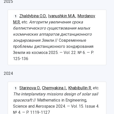
2025
Zhaldybina O.D.
,
Ivanushkin M.A.
,
Mordanov
1
M.R.
etc.
Алгоритм увеличения срока
баллистического существования малых
космических аппаратов дистанционного
зондирования Земли
// Современные
проблемы дистанционного зондирования
Земли из космоса 2025. — Vol. 22. № 6. — P.
125-136
2024
Starinova O.
,
Chernyakina I.
,
Khabibullin R.
etc.
1
The interplanetary missions design of solar sail
spacecraft
// Mathematics in Engineering,
Science and Aerospace 2024. — Vol. 15. Issue 4.
№ 4. — P. 1119-1127