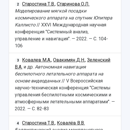
Старостина Т.В.
,
Старинова О.Л.
2
Моделирование мягкой посадки
космического аппарата на спутник Юпитера
Каллисто
// XXVI Международная научная
конференция "Системный анализ,
управление и навигация". — 2022. — С. 104-
106
Ковалев М.А.
,
Овакимян Д.Н.
,
Зеленский
3
В.А.
и др.
Автономная навигация
беспилотного летательного аппарата на
основе видеоданных
// V Всероссийская
научно-техническая конференция "Системы
управления беспилотными космическими и
атмосферными летательными аппаратами". —
2022. — С. 82-83
Старостина Т.В.
,
Ковалёв В.В.
4
Баллистический анализ межпланетного