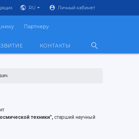
дящих
RU
Личный кабинет
днику
Партнеру
АЗВИТИЕ
КОНТАКТЫ
вич
нт
осмической техники",
старший научный