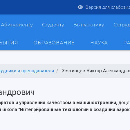
Версия для слабови
Абитуриенту
Студенту
Выпускнику
Сотру
ОБЫТИЯ
ОБРАЗОВАНИЕ
НАУКА
Р
рудники и преподаватели
Звягинцев Виктор Александро
андрович
ратов и управления качеством в машиностроении,
доце
школа "Интегрированные технологии в создании аэрок