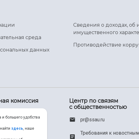
зации
Сведения о доходах, об 
имущественного характе
ательная среда
Противодействие корр
рсональных данных
ная комиссия
Центр по связям
с общественностью
00) 550-34-35
а и большего удобства
pr@ssau.ru
46) 267-48-67
 найти
здесь
, наше
Требования к новостны