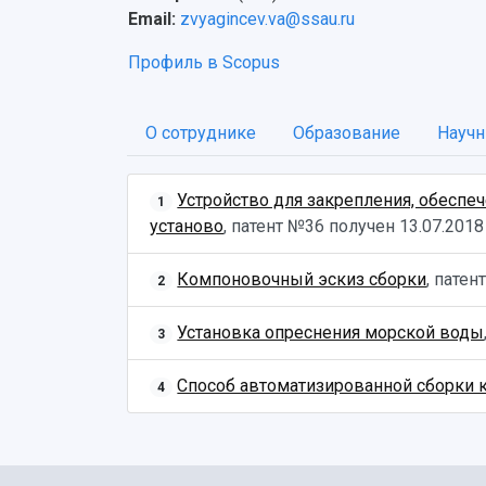
Email:
zvyagincev.va@ssau.ru
Профиль в Scopus
О сотруднике
Образование
Научн
Устройство для закрепления, обеспе
1
установо
, патент №36 получен
13.07.2018
Компоновочный эскиз сборки
, пате
2
Установка опреснения морской воды
3
Способ автоматизированной сборки 
4