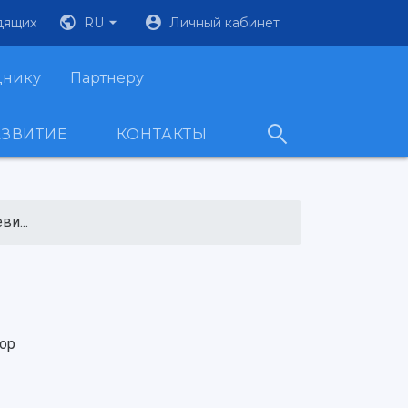
дящих
RU
Личный кабинет
днику
Партнеру
АЗВИТИЕ
КОНТАКТЫ
и...
ор