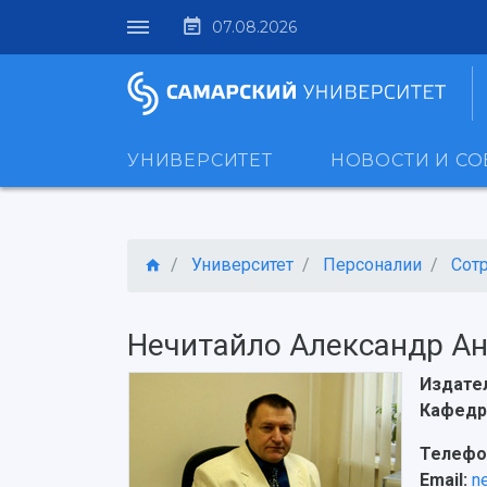
07.08.2026
УНИВЕРСИТЕТ
НОВОСТИ И С
Университет
Персоналии
Сот
Нечитайло Александр А
Издате
Кафедр
Телефо
Email:
n