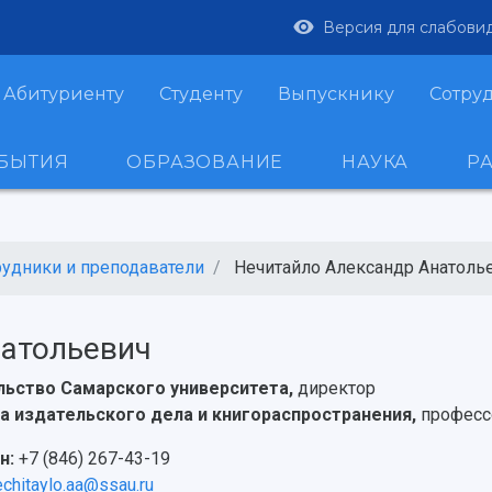
Версия для слабови
Абитуриенту
Студенту
Выпускнику
Сотру
ОБЫТИЯ
ОБРАЗОВАНИЕ
НАУКА
Р
рудники и преподаватели
Нечитайло Александр Анатольев
натольевич
льство Самарского университета,
директор
а издательского дела и книгораспространения,
професс
н:
+7 (846) 267-43-19
echitaylo.aa@ssau.ru