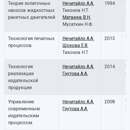
Теория лопаточных
Нечитайло А.А.
1994
У
насосов жидкостных
Тихонов Н.Т.
п
ракетных двигателей
Матвеев В.Н.
Мусаткин Н.Ф.
Технология печатных
Нечитайло А.А.
2013
У
процессов
Шокова Е.В.
Тихонов Н.Т.
Технология
Нечитайло А.А.
2014
У
реализации
Гнутова А.А.
п
издательской
продукции
Управление
Нечитайло А.А.
2008
У
современным
Гнутова А.А.
п
издательским
процессом