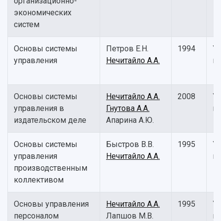
организационно-
экономических
систем
Основы системы
Петров Е.Н.
1994
У
управления
Нечитайло А.А.
п
Основы системы
Нечитайло А.А.
2008
У
управления в
Гнутова А.А.
п
издательском деле
Апарина А.Ю.
Основы системы
Быстров В.В.
1995
У
управления
Нечитайло А.А.
п
производственным
коллективом
Основы управления
Нечитайло А.А.
1995
У
персоналом
Лапшов М.В.
п