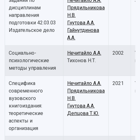
заданий по
Нечитайло А.А.
за
дисциплинам
Прядильникова
направления
Н.В.
подготовки 42.03.03
Гнутова А.А.
Издательское дело
Гайнутдинова
А.А.
Социально-
Нечитайло А.А.
2002
У
психологические
Тихонов Н.Т.
п
методы управления
Специфика
Нечитайло А.А.
2021
У
современного
Прядильникова
п
вузовского
Н.В.
книгоиздания:
Гнутова А.А.
теоретические
Депцова Т.Ю.
аспекты и
организация