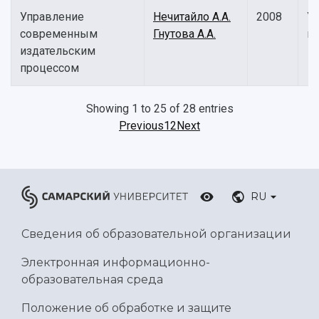
Управление
Нечитайло А.А.
2008
У
современным
Гнутова А.А.
п
издательским
процессом
Showing 1 to 25 of 28 entries
Previous
1
2
Next
RU
Сведения об образовательной организации
Электронная информационно-
образовательная среда
Положение об обработке и защите