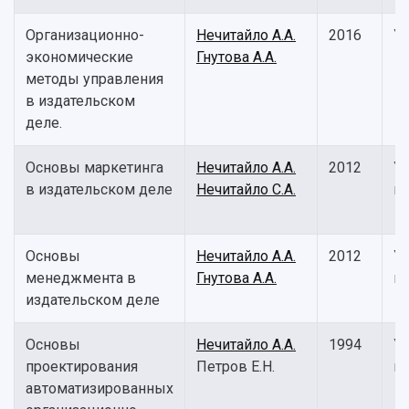
Организационно-
Нечитайло А.А.
2016
У
экономические
Гнутова А.А.
методы управления
в издательском
деле.
Основы маркетинга
Нечитайло А.А.
2012
У
в издательском деле
Нечитайло С.А.
п
Основы
Нечитайло А.А.
2012
У
менеджмента в
Гнутова А.А.
п
издательском деле
Основы
Нечитайло А.А.
1994
У
проектирования
Петров Е.Н.
п
автоматизированных