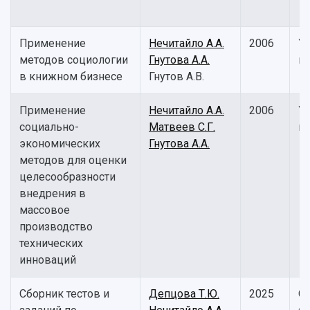
Применение
Нечитайло А.А.
2006
У
методов социологии
Гнутова А.А.
п
в книжном бизнесе
Гнутов А.В.
Применение
Нечитайло А.А.
2006
У
социально-
Матвеев С.Г.
п
экономических
Гнутова А.А.
методов для оценки
целесообразности
внедрения в
массовое
производство
технических
инноваций
Сборник тестов и
Депцова Т.Ю.
2025
С