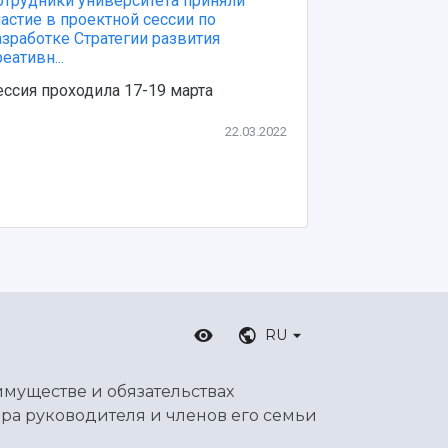
отрудники университета приняли
частие в проектной сессии по
азработке Стратегии развития
еативн...
ессия проходила 17-19 марта
22.03.2022
RU
имуществе и обязательствах
ра руководителя и членов его семьи