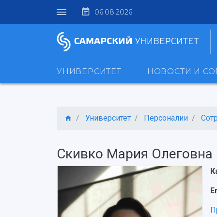
06.08.2026
УНИВЕРСИТЕТ
НОВОСТИ И С
Университет
Персоналии
Сот
Скивко Мария Олеговна
К
E
П