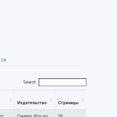
EN
Search:
Издательство
Страницы
ет
Самара: Изд-во
28