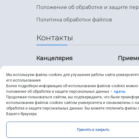
Положение об обработке и защите пе
Политика обработки файлов
Контакты
Канцелярия
Прием
8 (846) 267-43-70
8 (8
Мы используем файлы cookies для улучшения работы сайта университет
его использования.
8 (846) 267-43-70
8 (8
Более подробную информацию об использовании файлов cookies можно
положение об обработке и защите персональных данных –
здесь
.
Продолжая пользоваться сайтом, вы подтверждаете, что были проинфо
ssau@ssau.ru
pri
использовании файлов cookies сайтом университета и ознакомлены с 
обработке и защите персональных данных. Вы можете отключить файлы c
ssau
Вашего браузера.
Принять и закрыть