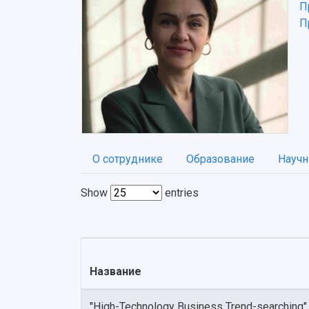
П
П
О сотруднике
Образование
Научн
Show
entries
Название
"High-Technology Business Trend-searching".