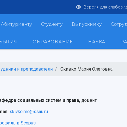
Версия для слабови
Абитуриенту
Студенту
Выпускнику
Сотру
ОБЫТИЯ
ОБРАЗОВАНИЕ
НАУКА
Р
рудники и преподаватели
Скивко Мария Олеговна
афедра социальных систем и права,
доцент
mail:
skivko.mo@ssau.ru
рофиль в Scopus