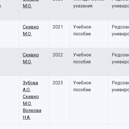
s
М.О.
указания
универс
Скивко
2021
Учебное
Редсов
М.О.
пособие
универс
Скивко
2022
Учебное
Редсов
М.О.
пособие
универс
Зубова
2023
Учебное
Редсов
А.О.
пособие
универс
Скивко
М.О.
Волкова
Н.А.