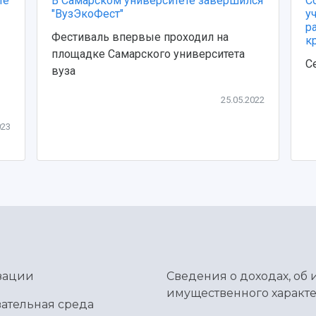
те
В Самарском университете завершился
С
"ВузЭкоФест"
у
р
Фестиваль впервые проходил на
кр
площадке Самарского университета
С
вуза
25.05.2022
023
зации
Сведения о доходах, об 
имущественного характе
ательная среда