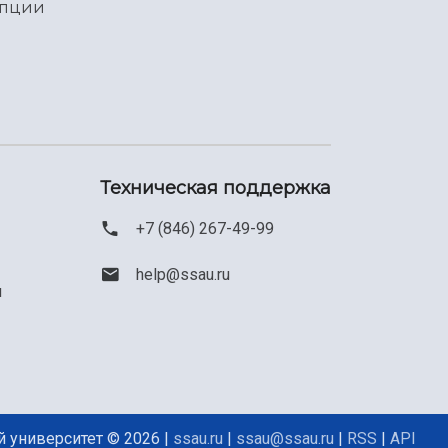
упции
Техническая поддержка
+7 (846) 267-49-99
help@ssau.ru
м
 университет © 2026 |
ssau.ru
|
ssau@ssau.ru
|
RSS
|
API