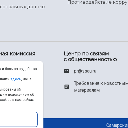
Противодействие корр
рсональных данных
ная комиссия
Центр по связям
с общественностью
00) 550-34-35
а и большего удобства
pr@ssau.ru
46) 267-48-67
 найти
здесь
, наше
Требования к новостны
материалам
рмированы об
em@ssau.ru
нашим положением об
ookies в настройках
.ru/priem
Самарский