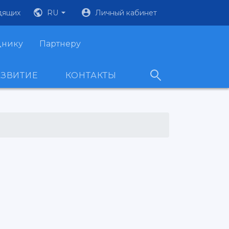
дящих
RU
Личный кабинет
днику
Партнеру
АЗВИТИЕ
КОНТАКТЫ