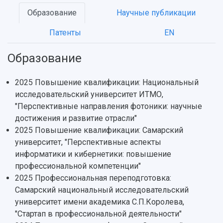
Образование
Научные публикации
Патенты
EN
НАЗАД
Образование
Об университете
Новости
Образование
Научно-исследовательская деятельность
История
Главные новости
Почему я выбираю Самарский университет?
Основные научные направления
2025 Повышение квалификации: Национальный
Ключевые факты
Бортжурнал
Абитуриенту
Научные школы и ведущие научные коллектив
исследовательский университет ИТМО,
Рейтинги
Объявления
Бакалавриат и специалитет
Диссертационные советы
"Перспективные направления фотоники: научные
События
Магистратура
Подготовка научных кадров
достижения и развитие отрасли"
Руководство
Аспирантура
Конкурс на замещение должностей научных
2025 Повышение квалификации: Самарский
СМИ об университете
Наблюдательный совет
Формы обучения
работников
университет, "Перспективные аспекты
Попечительский совет
Учебные планы
Научно-технический совет
Пресс-центр
информатики и кибернетики: повышение
Ученый совет
Дополнительное образование
профессиональной компетенции"
Научные проекты и темы
Газета "Полет"
Ректорат
2025 Профессиональная переподготовка:
Институты и факультеты
Газета "Самарский университет"
Кадровый резерв
Аспирантура и докторантура
Самарский национальный исследовательский
Мы в соцсетях
Образовательные программы
университет имени академика С.П.Королева,
Персоналии
Справочные материалы
"Стартап в профессиональной деятельности"
Мультимедиа