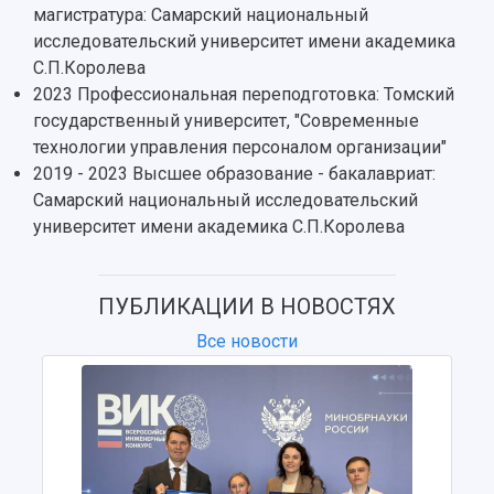
Публикации и издания
магистратура: Самарский национальный
Музеи
Отчеты о проведенных конференциях
исследовательский университет имени академика
Учебный аэродром
С.П.Королева
Центр истории авиационных двигателей
2023 Профессиональная переподготовка: Томский
Ботанический сад
государственный университет, "Современные
Умный дом бабочек
технологии управления персоналом организации"
Международный межвузовский кампус
2019 - 2023 Высшее образование - бакалавриат:
Сведения об образовательной организации
Самарский национальный исследовательский
университет имени академика С.П.Королева
Официальные документы
ПУБЛИКАЦИИ В НОВОСТЯХ
Все новости