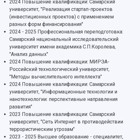
Профессорско-преподавательский состав
2024 Повышение квалификации: Самарский
Сотрудники и преподаватели
Научная инфраструктура
Расписание занятий
университет, "Реализация стартап-проектов
Заслуженные деятели
Подкасты
Научно-исследовательские подразделения
(инвестиционных проектов) с применением
Структура университета
Стипендии
Структурная схема управления научно-
разных форм финансирования"
Просветительский проект "Одержимы наукой
Институты и факультеты
исследовательской деятельностью
2024 - 2025 Профессиональная переподготовка:
Тестирование иностранных граждан на
Кафедры
Материальная база
Самарский национальный исследовательский
знание русского языка, истории России и
Научные подразделения
Подразделения научного обслуживания
университет имени академика С.П.Королева,
основ законодательства РФ
Отделы и службы
Организационные документы
"Анализ данных"
Общественные организации
Платные образовательные услуги
2024 Повышение квалификации: МИРЭА-
Результаты научно-исследовательской
Институт искусственного интеллекта
Российский технологический университет,
Скидки на обучение
деятельности
Инжиниринговый центр
"Методы вычислительного интеллекта"
Научно-технические разработки
Подготовительные курсы
Аграрный карбоновый полигон
2024 Повышение квалификации: Самарский
Конкурсы научных проектов и грантов
Архив
университет, "Информационные технологии и
Областной конкурс "Молодой учёный"
Библиотека
нанотехнологии: перспективные направления
Фирменный стиль
Отчеты о научно-исследовательской
развития"
Видеолекции
деятельности
2023 Повышение квалификации: Самарский
Устойчивое развитие
Журналы Самарского университета
университет, "Сеть Интернет в противодействии
Противодействие COVID-19
Научные конференции
террористическим угрозам"
Кампус
Патенты
2023 - 2025 Высшее образование - специалитет,
3D-тур по университету