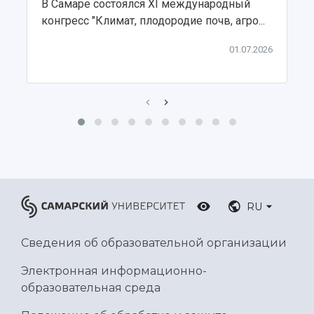
В Самаре состоялся XI международный
Ботанический сад
конгресс "Климат, плодородие почв, агро...
Умный дом бабочек
Международный межвузовский кампус
01.07.2026
Сведения об образовательной организации
Официальные документы
RU
Сведения об образовательной организации
Электронная информационно-
образовательная среда