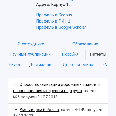
Адрес:
Корпус 15
Профиль в Scopus
Профиль в РИНЦ
Профиль в Google Scholar
НАЗАД
О сотруднике
Образование
Об университете
Новости
Образование
Научно-исследовательская деятельность
История
Главные новости
Почему я выбираю Самарский университет?
Основные научные направления
Научные публикации
Пособия
Патенты
Ключевые факты
Бортжурнал
Абитуриенту
Научные школы и ведущие научные коллектив
Наука
Достижения
Дополнительно
EN
Рейтинги
Объявления
Бакалавриат и специалитет
Диссертационные советы
События
Магистратура
Подготовка научных кадров
Руководство
Аспирантура
Конкурс на замещение должностей научных
СМИ об университете
Наблюдательный совет
Формы обучения
работников
Способ локализации дорожных знаков и
1
Попечительский совет
Учебные планы
Научно-технический совет
распознавания их групп и подгрупп
, патент
Пресс-центр
Ученый совет
Дополнительное образование
№6 получен
31.07.2013
Научные проекты и темы
Газета "Полет"
Ректорат
Институты и факультеты
Газета "Самарский университет"
Умный дом бабочек
, патент №149 получен
Кадровый резерв
Аспирантура и докторантура
2
14.12.2023