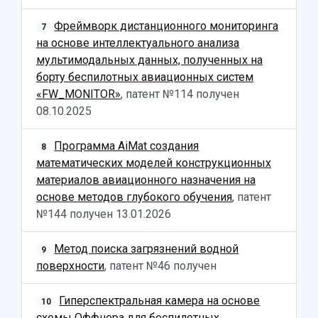
Научные конференции
Кампус
Патенты
Фреймворк дистанционного мониторинга
7
3D-тур по университету
Публикации и издания
на основе интеллектуального анализа
Музеи
Отчеты о проведенных конференциях
мультимодальных данных, полученных на
Учебный аэродром
борту беспилотных авиационных систем
Центр истории авиационных двигателей
«FW_MONITOR»
, патент №114 получен
Ботанический сад
08.10.2025
Умный дом бабочек
Международный межвузовский кампус
Программа AiMat создания
8
Сведения об образовательной организации
математических моделей конструкционных
материалов авиационного назначения на
Официальные документы
основе методов глубокого обучения
, патент
№144 получен
13.01.2026
Метод поиска загрязнений водной
9
поверхности
, патент №46 получен
Гиперспектральная камера на основе
10
схемы Оффнера для беспилотных