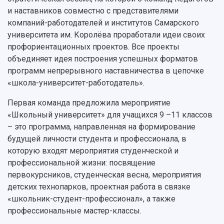
Областной конкурс "Молодой учёный"
Библиотека
и наставников совместно с представителями
Фирменный стиль
Отчеты о научно-исследовательской
компаний-работодателей и институтов Самарского
Видеолекции
деятельности
университета им. Королёва проработали идеи своих
Устойчивое развитие
Журналы Самарского университета
профориентационных проектов. Все проекты
Противодействие COVID-19
Научные конференции
объединяет идея построения успешных форматов
Кампус
Патенты
программ непрерывного наставничества в цепочке
3D-тур по университету
Публикации и издания
«школа-университет-работодатель».
Музеи
Отчеты о проведенных конференциях
Учебный аэродром
Первая команда предложила мероприятие
Центр истории авиационных двигателей
«Школьный университет» для учащихся 9 –11 классов
Ботанический сад
– это программа, направленная на формирование
Умный дом бабочек
будущей личности студента и профессионала, в
Международный межвузовский кампус
которую входят мероприятия студенческой и
профессиональной жизни: посвящение
Сведения об образовательной организации
первокурсников, студенческая весна, мероприятия
детских технопарков, проектная работа в связке
Официальные документы
«школьник-студент-профессионал», а также
профессиональные мастер-классы.