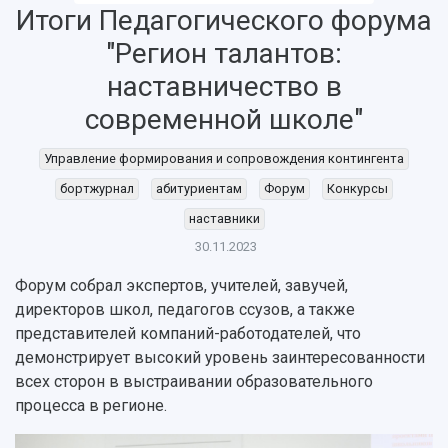
Итоги Педагогического форума
"Регион талантов:
наставничество в
современной школе"
Управление формирования и сопровождения контингента
бортжурнал
абитуриентам
Форум
Конкурсы
наставники
НАЗАД
30.11.2023
Об университете
Новости
Образование
Научно-исследовательская деятельность
Форум собрал экспертов, учителей, завучей,
История
Главные новости
Почему я выбираю Самарский университет?
Основные научные направления
директоров школ, педагогов ссузов, а также
Ключевые факты
Бортжурнал
Абитуриенту
Научные школы и ведущие научные коллектив
представителей компаний-работодателей, что
Рейтинги
Объявления
Бакалавриат и специалитет
Диссертационные советы
демонстрирует высокий уровень заинтересованности
События
Магистратура
Подготовка научных кадров
всех сторон в выстраивании образовательного
Руководство
Аспирантура
Конкурс на замещение должностей научных
процесса в регионе.
СМИ об университете
Наблюдательный совет
Формы обучения
работников