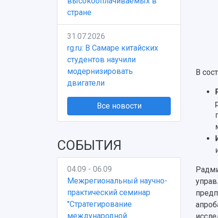
высокооплачиваемых в
стране
31.07.2026
rg.ru: В Самаре китайских
студентов научили
модернизировать
В сос
двигатели
Все новости
СОБЫТИЯ
04.09 - 06.09
Радми
Межрегиональный научно-
управ
практический семинар
предп
"Стратегирование
апроб
международной
иссле