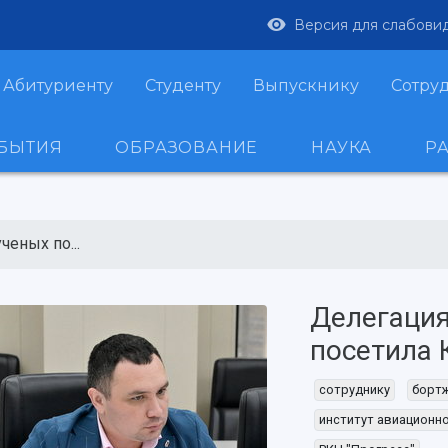
Версия для слабови
Абитуриенту
Студенту
Выпускнику
Сотру
ОБЫТИЯ
ОБРАЗОВАНИЕ
НАУКА
Р
ченых по...
Делегация
посетила 
сотруднику
борт
институт авиационно