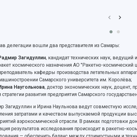
тав делегации вошли два представителя из Самары:
Радмир Загидуллин
, кандидат технических наук, ведущий
ракет космического назначения АО "Ракетно-космический ц
преподаватель кафедры производства летательных аппарат
машиностроении Самарского университета им. Королёва;
Ирина Наугольнова
, доктор экономических наук, доцент,
и стратегии развития предприятия Самарского государстве
р Загидуллин и Ирина Наульнова ведут совместную иссле
ления затратами и качеством выпускаемой продукции вы
риятий аэрокосмической отрасли. В рамках подготовки до
ация результатов исследования происходит в ракетно-косм
дования — обеспечить баланс между стоимостными и техн