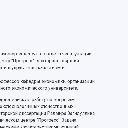
 инженер-конструктор отдела эксплуатации
ентр "Прогресс", докторант, старший
ов и управления качеством в
 профессор кафедры экономики, организации
нного экономического университета.
довательскую работу по вопросам
сокотехнологичных отечественных
кторской диссертации Радмира Загидуллина
ическом центре "Прогресс". Задача
ическими характеристиками изделий.