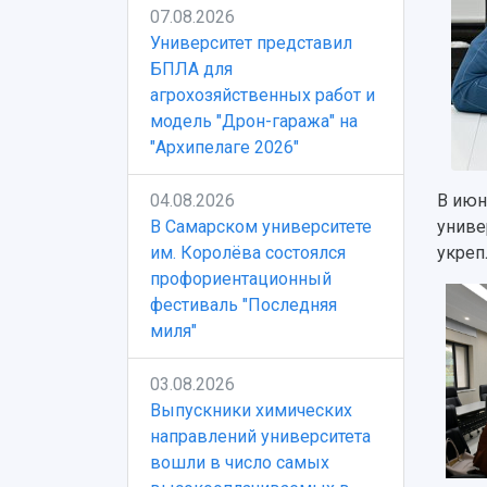
07.08.2026
Университет представил
БПЛА для
агрохозяйственных работ и
модель "Дрон-гаража" на
"Архипелаге 2026"
04.08.2026
В июн
В Самарском университете
униве
им. Королёва состоялся
укреп
профориентационный
фестиваль "Последняя
миля"
03.08.2026
Выпускники химических
направлений университета
вошли в число самых