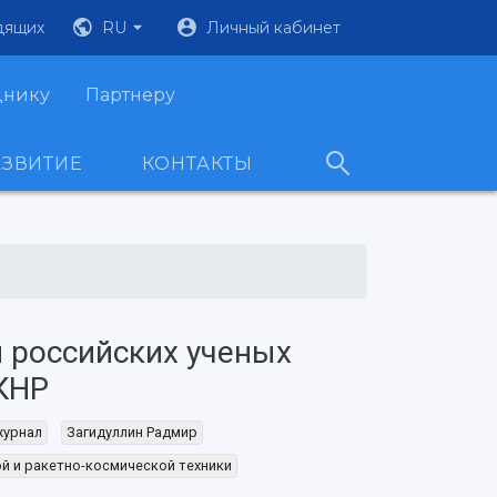
дящих
RU
Личный кабинет
днику
Партнеру
АЗВИТИЕ
КОНТАКТЫ
 российских ученых
КНР
журнал
Загидуллин Радмир
й и ракетно-космической техники