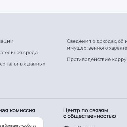
зации
Сведения о доходах, об 
имущественного характе
ательная среда
Противодействие корр
рсональных данных
ная комиссия
Центр по связям
с общественностью
00) 550-34-35
а и большего удобства