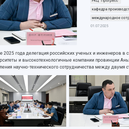
РКЦ "Прогресс"
кафедра производст
международное сот
01.07.2025
е 2025 года делегация российских ученых и инженеров в 
рситеты и высокотехнологичные компании провинции Аньх
ления научно-технического сотрудничества между двумя с