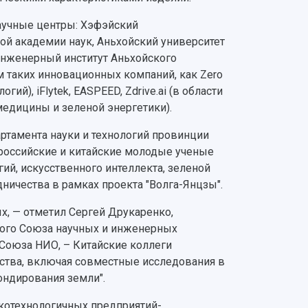
научные центры: Хэфэйский
кой академии наук, Аньхойский университет
нженерный институт Аньхойского
м таких инновационных компаний, как Zero
гий), iFlytek, EASPEED, Zdrive.ai (в области
омедицины и зеленой энергетики).
ртамента науки и технологий провинции
 российские и китайские молодые ученые
ий, искусственного интеллекта, зеленой
ничества в рамках проекта "Волга-Янцзы".
х, — отметил Сергей Друкаренко,
ого Союза научных и инженерных
Союза НИО, – Китайские коллеги
ства, включая совместные исследования в
ондирования земли".
котехнологичных предприятий-