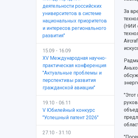
деятельности российских
За вр
университетов в системе
техно
национальных приоритетов
(НИИ 
и интересов регионального
техно
развития"
Aircra
искус
15.09 - 16.09
XV Международная научно-
Радми
практическая конференция
Аньхо
"Актуальные проблемы и
обсуж
перспективы развития
энерг
гражданской авиации"
"Этот
руков
19.10 - 06.11
объед
V Юбилейный конкурс
предл
"Успешный патент 2026"
облас
27.10 - 31.10
"Посе