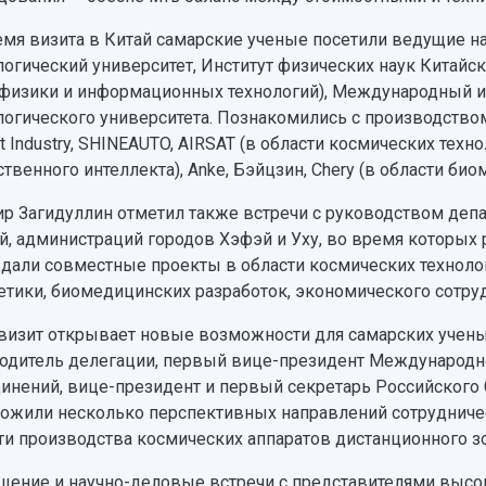
емя визита в Китай самарские ученые посетили ведущие 
логический университет, Институт физических наук Китайс
физики и информационных технологий), Международный и
логического университета. Познакомились с производство
ft Industry, SHINEAUTO, AIRSAT (в области космических техноло
ственного интеллекта), Anke, Бэйцзин, Chery (в области би
р Загидуллин отметил также встречи с руководством депа
й, администраций городов Хэфэй и Уху, во время которых
дали совместные проекты в области космических технолог
етики, биомедицинских разработок, экономического сотруд
 визит открывает новые возможности для самарских учены
одитель делегации, первый вице-президент Международн
инений, вице-президент и первый секретарь Российского 
ожили несколько перспективных направлений сотрудниче
ти производства космических аппаратов дистанционного з
щение и научно-деловые встречи с представителями высо