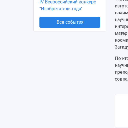
IV Всероссийский конкурс
изгот
"Изобретатель года"
взаим
научн
Все события
интер
матер
косми
Загид
По ит
научн
препо
совпа