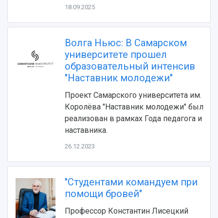
18.09.2025
Волга Ньюс: В Самарском
университете прошел
образовательный интенсив
"Наставник молодежи"
НАЗАД
Проект Самарского университета им.
Королёва "Наставник молодежи" был
Об университете
Новости
Образование
Научно-исследовательская деятельность
реализован в рамках Года педагога и
История
Главные новости
Почему я выбираю Самарский университет?
Основные научные направления
наставника.
Ключевые факты
Бортжурнал
Абитуриенту
Научные школы и ведущие научные коллектив
Рейтинги
Объявления
Бакалавриат и специалитет
Диссертационные советы
26.12.2023
События
Магистратура
Подготовка научных кадров
Руководство
Аспирантура
Конкурс на замещение должностей научных
СМИ об университете
Наблюдательный совет
"Студентами командуем при
Формы обучения
работников
Попечительский совет
помощи бровей"
Учебные планы
Научно-технический совет
Пресс-центр
Ученый совет
Дополнительное образование
Профессор Константин Лисецкий
Научные проекты и темы
Газета "Полет"
Ректорат