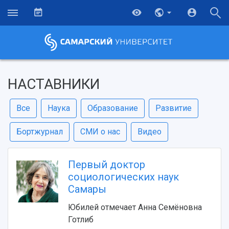
НАСТАВНИКИ
Все
Наука
Образование
Развитие
Бортжурнал
СМИ о нас
Видео
Первый доктор
социологических наук
Самары
Юбилей отмечает Анна Семёновна
Готлиб