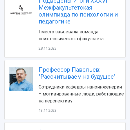
Подведены итоги XXXVI
Видеолекции
деятельности
Устойчивое развитие
Межфакультетская
Журналы Самарского университета
Противодействие COVID-19
олимпиада по психологии и
Научные конференции
Кампус
педагогике
Патенты
3D-тур по университету
Публикации и издания
I место завоевала команда
Музеи
Отчеты о проведенных конференциях
психологического факультета
Учебный аэродром
28.11.2023
Центр истории авиационных двигателей
Ботанический сад
Умный дом бабочек
Профессор Павельев:
Международный межвузовский кампус
"Рассчитываем на будущее"
Сведения об образовательной организации
Сотрудники кафедры наноинженерии
Официальные документы
– мотивированные люди, работающие
на перспективу
13.11.2023