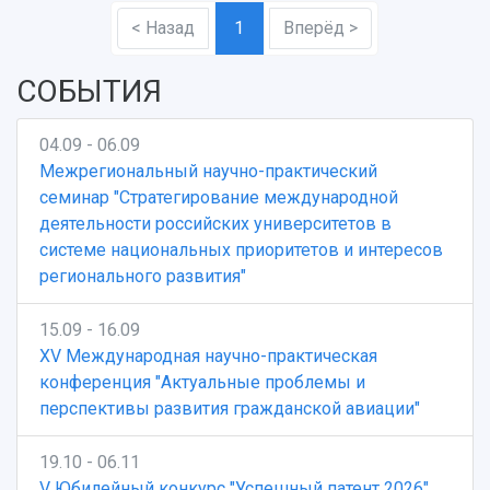
Кампус
Патенты
< Назад
1
Вперёд >
3D-тур по университету
Публикации и издания
Музеи
Отчеты о проведенных конференциях
СОБЫТИЯ
Учебный аэродром
Центр истории авиационных двигателей
04.09 - 06.09
Ботанический сад
Межрегиональный научно-практический
Умный дом бабочек
семинар "Стратегирование международной
Международный межвузовский кампус
деятельности российских университетов в
Сведения об образовательной организации
системе национальных приоритетов и интересов
регионального развития"
Официальные документы
15.09 - 16.09
XV Международная научно-практическая
конференция "Актуальные проблемы и
перспективы развития гражданской авиации"
19.10 - 06.11
V Юбилейный конкурс "Успешный патент 2026"