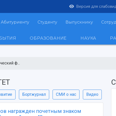
Версия для слабови
Абитуриенту
Студенту
Выпускнику
Сотру
ОБЫТИЯ
ОБРАЗОВАНИЕ
НАУКА
Р
еский ф...
ТЕТ
С
звитие
Бортжурнал
СМИ о нас
Видео
хов награжден почетным знаком