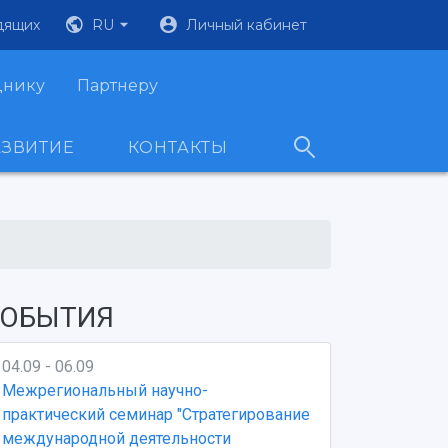
дящих
RU
Личный кабинет
днику
Партнеру
АЗВИТИЕ
КОНТАКТЫ
ОБЫТИЯ
04.09 - 06.09
Межрегиональный научно-
практический семинар "Стратегирование
международной деятельности