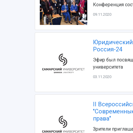
Конференция сост
09.11.2020
Юридический 
Россия-24
Эфир был посвящ
университета
03.11.2020
II Всероссий
"Современные
права"
Зрители приглаша