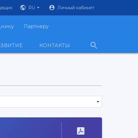
дящих
RU
Личный кабинет
днику
Партнеру
АЗВИТИЕ
КОНТАКТЫ