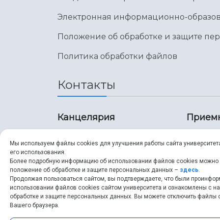
Электронная информационно-образов
Положение об обработке и защите пе
Политика обработки файлов
Контакты
Канцелярия
Прием
8 (846) 267-43-70
8 (8
Мы используем файлы cookies для улучшения работы сайта университет
его использования.
8 (846) 267-43-70
8 (8
Более подробную информацию об использовании файлов cookies можно
положение об обработке и защите персональных данных –
здесь
.
Продолжая пользоваться сайтом, вы подтверждаете, что были проинфо
ssau@ssau.ru
pri
использовании файлов cookies сайтом университета и ознакомлены с 
обработке и защите персональных данных. Вы можете отключить файлы c
ssau
Вашего браузера.