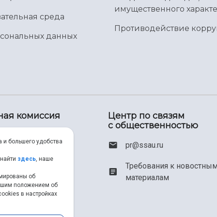
имущественного характе
ательная среда
Противодействие корр
рсональных данных
ная комиссия
Центр по связям
с общественностью
00) 550-34-35
а и большего удобства
pr@ssau.ru
46) 267-48-67
 найти
здесь
, наше
Требования к новостны
рмированы об
материалам
em@ssau.ru
нашим положением об
ookies в настройках
.ru/priem