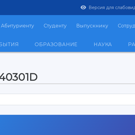
Версия для слабови
Абитуриенту
Студенту
Выпускнику
Сотру
ОБЫТИЯ
ОБРАЗОВАНИЕ
НАУКА
Р
240301D