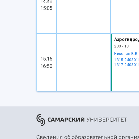
13:30
15:05
Аэрогидро
203 - 10
Никонов В.В.
15:15
1315-240301
1317-240301
16:50
Сведения об образовательной органи