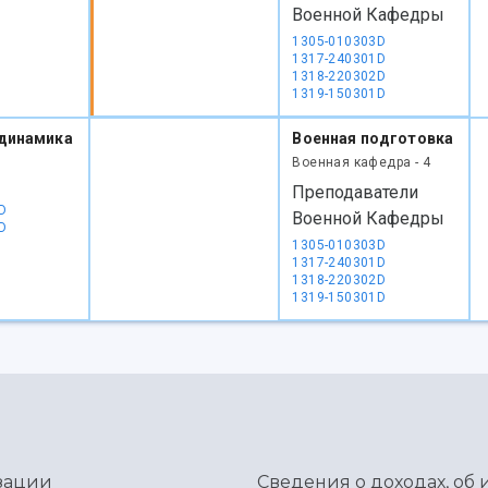
Военной Кафедры
1305-010303D
1317-240301D
1318-220302D
1319-150301D
динамика
Военная подготовка
Военная кафедра - 4
Преподаватели
D
Военной Кафедры
D
1305-010303D
1317-240301D
1318-220302D
1319-150301D
зации
Сведения о доходах, об 