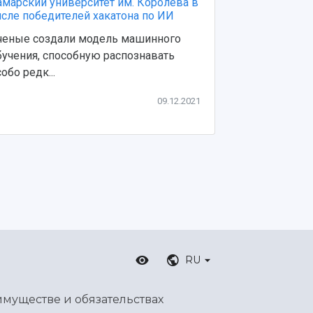
амарский университет им. Королёва в
Самарские у
исле победителей хакатона по ИИ
первый в Ро
ченые создали модель машинного
В борьбе с 
бучения, способную распознавать
искусственны
обо редк...
09.12.2021
RU
имуществе и обязательствах