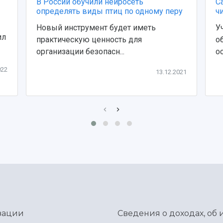
В России обучили нейросеть
С
определять виды птиц по одному перу
ч
Новый инструмент будет иметь
У
ил
практическую ценность для
о
организации безопасн...
ос
022
13.12.2021
зации
Сведения о доходах, об 