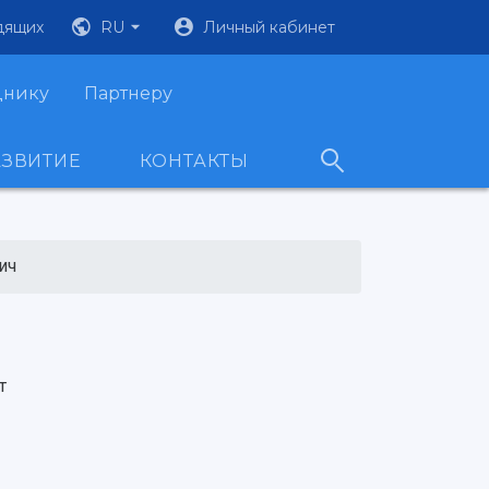
дящих
RU
Личный кабинет
днику
Партнеру
АЗВИТИЕ
КОНТАКТЫ
ич
т