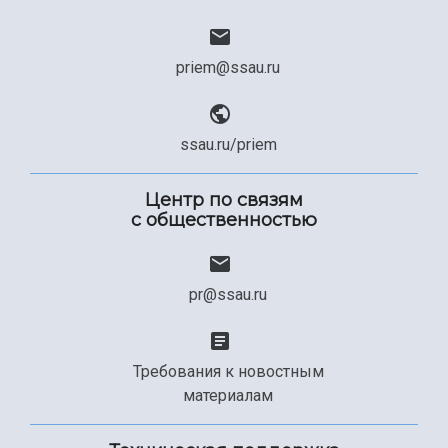
priem@ssau.ru
ssau.ru/priem
Центр по связям
с общественностью
pr@ssau.ru
Требования к новостным
материалам