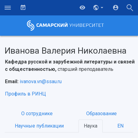
Иванова Валерия Николаевна
Кафедра русской и зарубежной литературы и связей
с общественностью,
старший преподаватель
Email:
ivanova.vn@ssau.ru
Профиль в РИНЦ
О сотруднике
Образование
Научные публикации
Наука
EN
НАЗАД